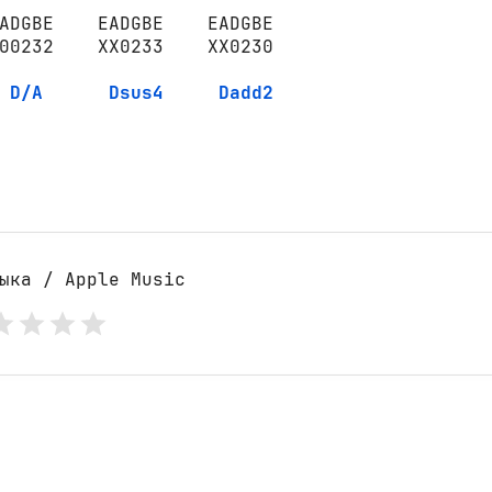
ADGBE    EADGBE    EADGBE

00232    XX0233    XX0230

D/A
Dsus4
Dadd2
ыка / Apple Music