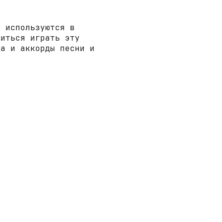
е используются в
читься играть эту
ва и аккорды песни и