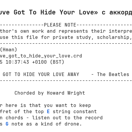
uve Got To Hide Your Love» с аккор
---------------PLEASE NOTE-------------------
thor's own work and represents their interpre
use this file for private study, scholarship,
---------------------------------------------
(Hman) 

ve_got_to_hide_your_love.crd

5 10:37:43 +0100 (BST)

 GOT TO HIDE YOUR LOVE AWAY    - The Beatles

---------------------------------------------
     Chorded by Howard Wright

r here is that you want to keep

fret of the top 
E
 string constant

n chords - listen out to the record

s 
G
 note as a kind of drone.
