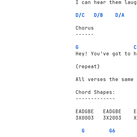
I can hear them laug
D/C
D/B
D/A
Chorus

------

G
C
Hey! You've got to h
(repeat)

All verses the same 
Chord Shapes:

-------------

EADGBE   EADGBE    E
3X0003   3X2003    X
G
G6