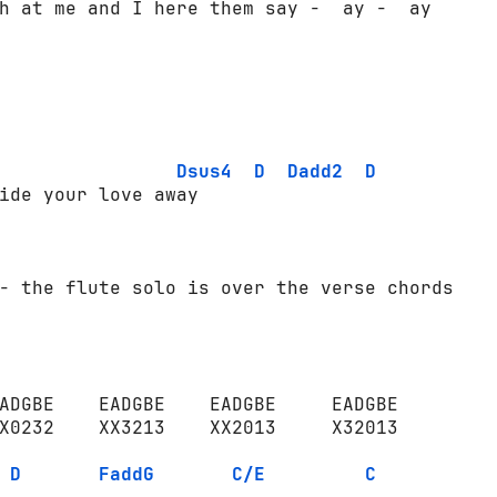
h at me and I here them say -  ay -  ay

Dsus4
D
Dadd2
D
ide your love away

- the flute solo is over the verse chords

ADGBE    EADGBE    EADGBE     EADGBE

X0232    XX3213    XX2013     X32013

D
FaddG
C/E
C