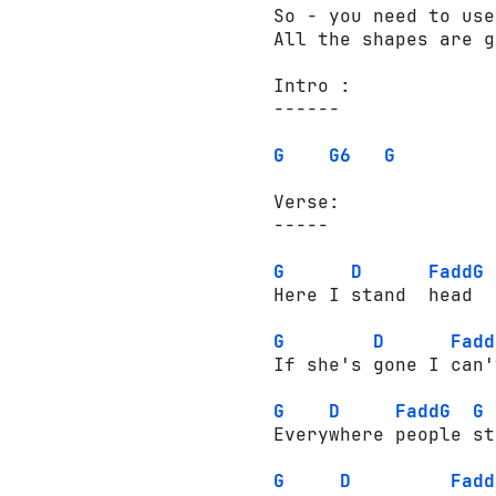
So - you need to use
All the shapes are g
Intro :

------

G
G6
G
Verse:

-----

G
D
FaddG
Here I stand  head  
G
D
Fadd
If she's gone I can'
G
D
FaddG
G
Everywhere people st
G
D
Fadd