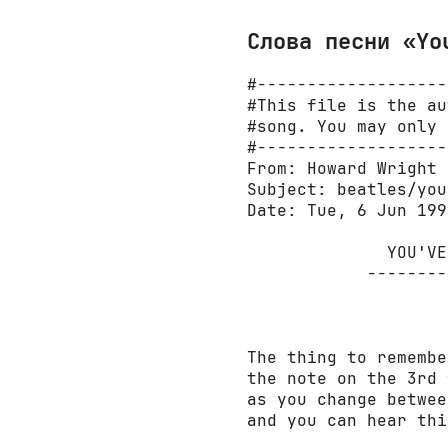
Слова песни «Yo
#-------------------
#This file is the au
#song. You may only 
#-------------------
From: Howard Wright 
Subject: beatles/you
Date: Tue, 6 Jun 199
              YOU'VE
            --------
                    
The thing to remembe
the note on the 3rd 
as you change betwee
and you can hear thi