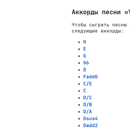
Аккорды песни «
Чтобы сыграть песню 
следующие аккорды:
H
E
G
G6
D
FaddG
C/E
C
D/C
D/B
D/A
Dsus4
Dadd2