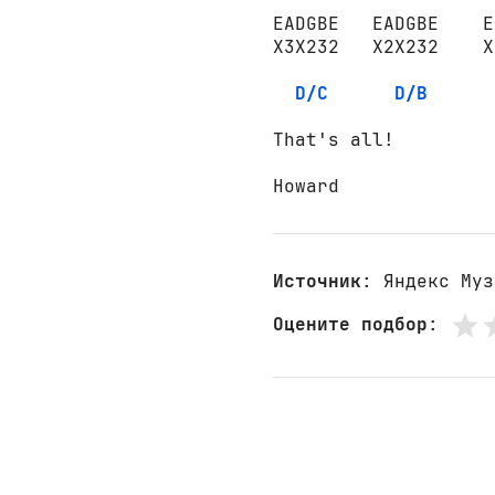
EADGBE   EADGBE    E
X3X232   X2X232    X
D/C
D/B
That's all!

Howard
Источник
: Яндекс Муз
Оцените подбор
: