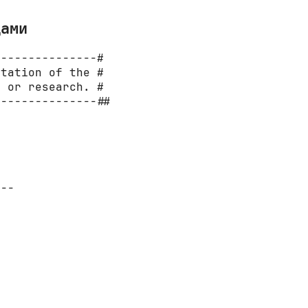
дами
--------------#

tation of the #

 or research. #

--------------##

--
