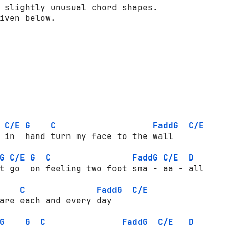
 slightly unusual chord shapes.

iven below.

C/E
G
C
FaddG
C/E
 in  hand turn my face to the wall

G
C/E
G
C
FaddG
C/E
D
t go  on feeling two foot sma - aa - all

C
FaddG
C/E
are each and every day

G
G
C
FaddG
C/E
D