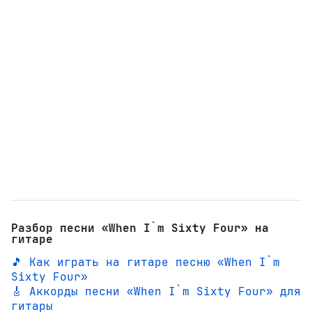
Разбор песни «When I`m Sixty Four» на
гитаре
🎵 Как играть на гитаре песню «When I`m
Sixty Four»
🎸 Аккорды песни «When I`m Sixty Four» для
гитары