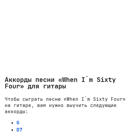
Аккорды песни «When I`m Sixty
Four» для гитары
Чтобы сыграть песню «When I`m Sixty Four»
на гитаре, вам нужно выучить следующие
аккорды:
G
D7