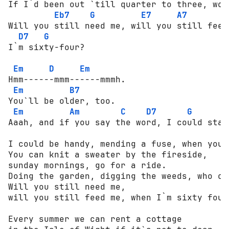
If I`d been out `till quarter to three, wou
Eb7
G
E7
A7
Will you still need me, will you still feed 
D7
G
I`m sixty-four?

Em
D
Em
Нmm------mmm------mmmh.

Em
B7
You`ll be older, too.

Em
Am
C
D7
G
Aaah, and if you say the word, I could stay 
I could be handy, mending a fuse, when your
You can knit a sweater by the fireside,

sunday mornings, go for a ride.

Doing the garden, digging the weeds, who co
Will you still need me,

will you still feed me, when I`m sixty four?
Every summer we can rent a cottage
