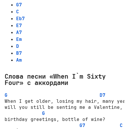
G7
C
Eb7
E7
A7
Em
D
B7
Am
Слова песни «When I`m Sixty
Four» с аккордами
G
D7
When I get older, losing my hair, many years
will you still be senting me a Valentine,

G
birthday greetings, bottle of wine?

G7
C