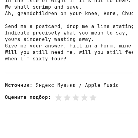
in the Isle of Wight if it`s not to dear.

We shall scrimp and save.

Ah, grandchildren on your knee, Vera, Chuck,
Send me a postcard, drop me a line stating 
Indicate precisely what you mean to say,

yours sincerely wasting away.

Give me your answer, fill in a form, mine f
Will you still need me, will you still feed 
when I`m sixty four?
Источник
: Яндекс Музыка / Apple Music
Оцените подбор
: