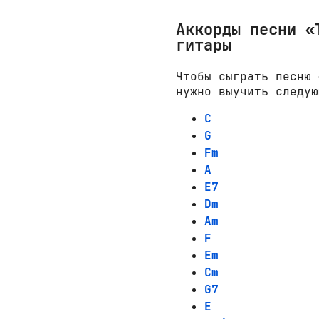
Аккорды песни «
гитары
Чтобы сыграть песню 
нужно выучить следую
C
G
Fm
A
E7
Dm
Am
F
Em
Cm
G7
E