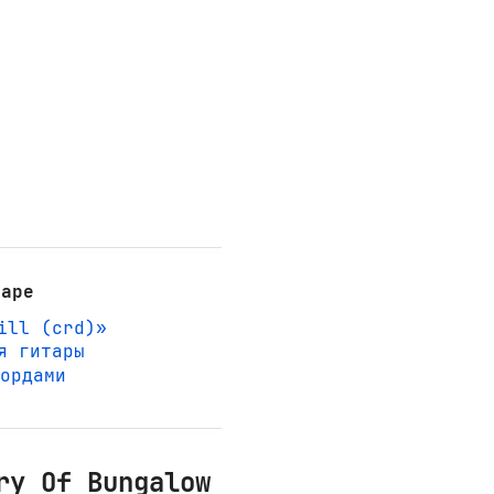
таре
ill (crd)»
я гитары
кордами
ry Of Bungalow