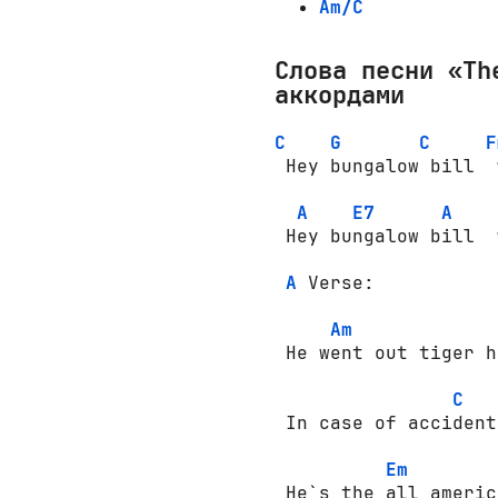
Am/C
Слова песни «Th
аккордами
C
G
C
F
 Hey bungalow bill  
A
E7
A
 Hey bungalow bill  
A
 Verse:

Am
 He went out tiger h
C
 In case of accident
Em
 He`s the all americ