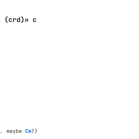
l (crd)» с
.. maybe 
Cm
?)
