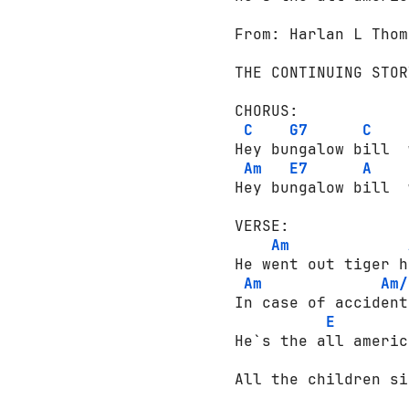
 From: Harlan L Thom
 THE CONTINUING STOR
 CHORUS:

C
G7
C
 Hey bungalow bill  
Am
E7
A
 Hey bungalow bill  
 VERSE:

Am
 He went out tiger h
Am
Am/
 In case of accident
E
 He`s the all americ
 All the children si