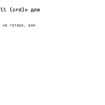
ill (crd)» для
» на гитаре, вам