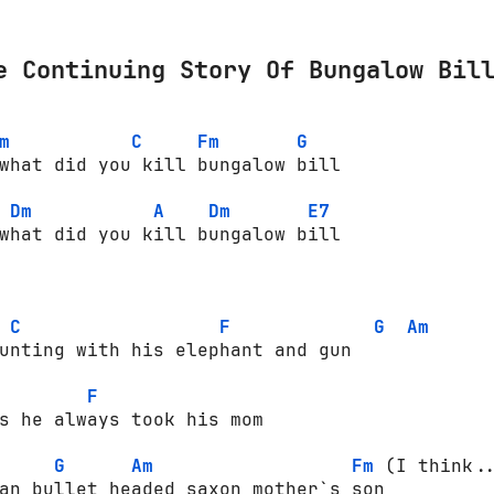
e Continuing Story Of Bungalow Bil
m
C
Fm
G
what did you kill bungalow bill

Dm
A
Dm
E7
what did you kill bungalow bill

C
F
G
Am
unting with his elephant and gun

F
s he always took his mom

G
Am
Fm
 (I think.
an bullet headed saxon mother`s son
