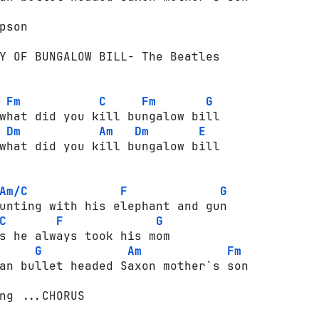
pson 

Y OF BUNGALOW BILL- The Beatles

Fm
C
Fm
G
what did you kill bungalow bill

Dm
Am
Dm
E
what did you kill bungalow bill

Am/C
F
G
unting with his elephant and gun

C
F
G
s he always took his mom

G
Am
Fm
an bullet headed Saxon mother`s son

ng ...CHORUS
