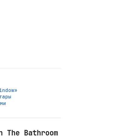
indow»
тары
ами
h The Bathroom