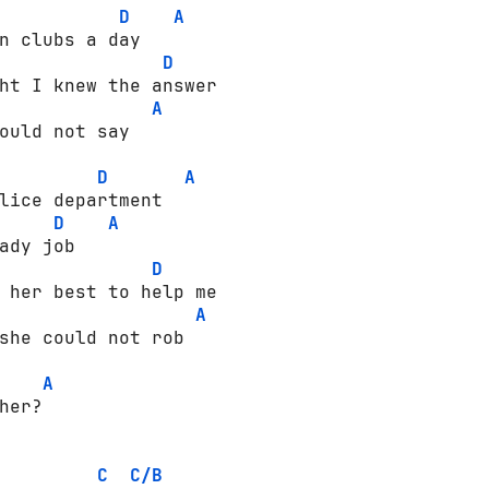
D
A
n clubs a day

D
ht I knew the answer

A
ould not say

D
A
lice department

D
A
ady job

D
 her best to help me

A
she could not rob

A
her?

C
C/B