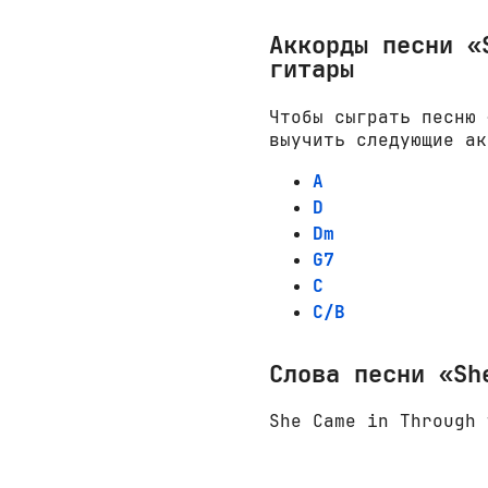
Аккорды песни «
гитары
Чтобы сыграть песню 
выучить следующие ак
A
D
Dm
G7
C
C/B
Слова песни «Sh
She Came in Through 
                    
                    