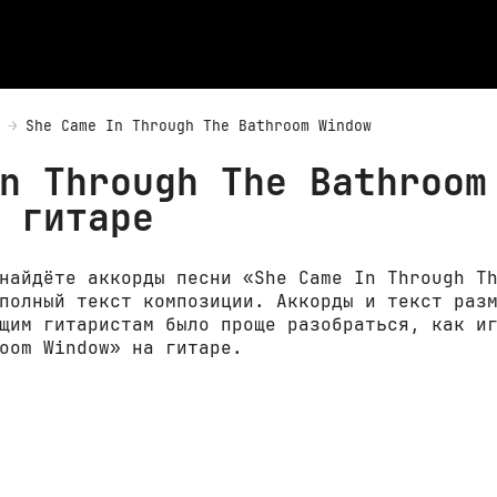
She Came In Through The Bathroom Window
n Through The Bathroom
 гитаре
найдёте аккорды песни «She Came In Through T
полный текст композиции. Аккорды и текст раз
щим гитаристам было проще разобраться, как и
oom Window» на гитаре.