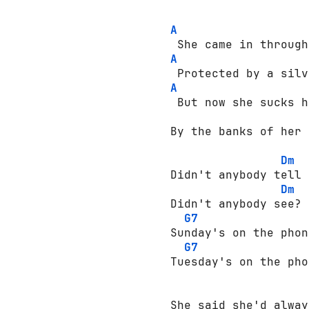
                    
A
A
A
 But now she sucks h
By the banks of her 
Dm
Didn't anybody tell 
Dm
Didn't anybody see?

G7
Sunday's on the phon
G7
Tuesday's on the pho
She said she'd alway