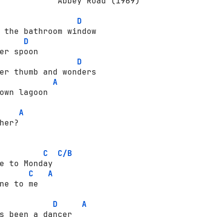
            Abbey Road (1969)

D
D
D
er thumb and wonders

A
own lagoon

A
her?

C
C/B
e to Monday

C
A
ne to me

D
A
s been a dancer
