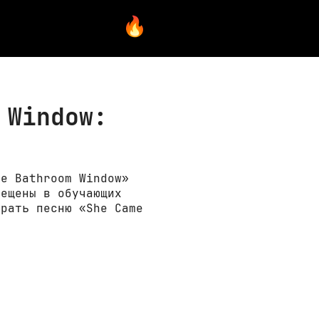
 Window:
he Bathroom Window»
мещены в обучающих
грать песню «She Came