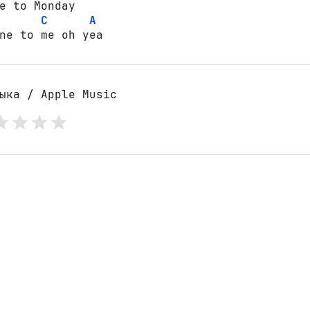
e to Monday

C
A
ne to me oh yea
ыка / Apple Music