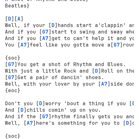
Beatles}

[
D
][
A
]

Well, if your [
D
]hands start a'clappin' and
And if you [
G7
]start to swing and sway when
And if you [
A7
]get to can't help it and you
You [
A7
]feel like you gotta move a[
G7
]round.
{soc}

[
G7
]You get a shot of Rhythm and Blues.

With just a little Rock and [
D
]Roll on the 
[
G7
]Get a pair of dancin' shoes.

Well, with your lover by your [
A7
]side don'
{eoc}

Don't you [
D
]worry 'bout a thing if you [
G7
And [
D
]chills comin' up on you.

And if the [
G7
]rhythm finally gets you and 
Well, [
A7
]here's something for you to [
D
]do.
{soc}
