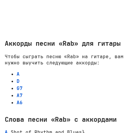
Аккорды песни «Rab» для гитары
Чтобы сыграть песню «Rab» на гитаре, вам
нужно выучить следующие аккорды:
A
D
G7
A7
A6
Слова песни «Rab» с аккордами
A
 Shot of Rhythm and Blues}
