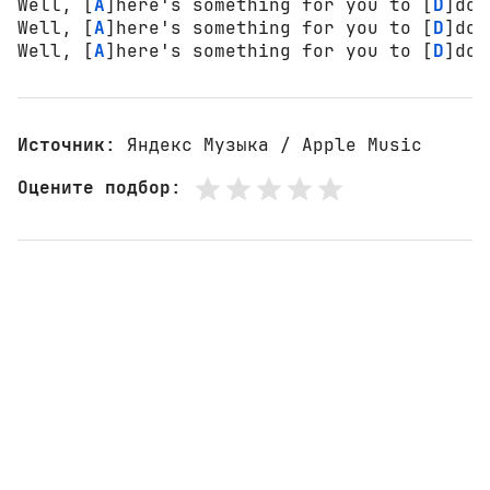
Well, [
A
]here's something for you to [
D
]do.

Well, [
A
]here's something for you to [
D
]do.

Well, [
A
]here's something for you to [
D
]do.
Источник
: Яндекс Музыка / Apple Music
Оцените подбор
: