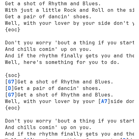
Get a shot of Rhythm and Blues.

With just a little Rock and Roll on the sid
Get a pair of dancin' shoes.

Well, with your lover by your side don't yo
{eoc}

Don't you worry 'bout a thing if you start 
And chills comin' up on you.

And if the rhythm finally gets you and the 
Well, here's something for you to do.

{soc}

[
G7
]Get a shot of Rhythm and Blues.

[
D
]Get a pair of dancin' shoes.

[
G7
]Get a shot of Rhythm and Blues.

Well, with your lover by your [
A7
]side don'
{eoc}

Don't you worry 'bout a thing if you start 
And chills comin' up on you.

And if the rhythm finally gets you and the 