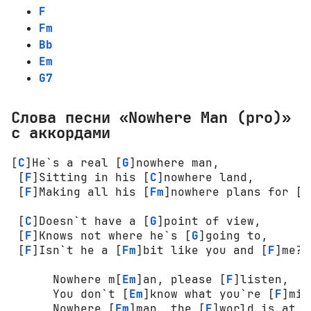
F
Fm
Bb
Em
G7
Слова песни «Nowhere Man (pro)»
с аккордами
[
C
]He`s a real [
G
]nowhere man,

 [
F
]Sitting in his [
C
]nowhere land,

 [
F
]Making all his [
Fm
]nowhere plans for [
F
 [
C
]Doesn`t have a [
G
]point of view,

 [
F
]Knows not where he`s [
G
]going to,

 [
F
]Isn`t he a [
Fm
]bit like you and [
F
]me?[
      Nowhere m[
Em
]an, please [
F
]listen,

      You don`t [
Em
]know what you`re [
F
]mis
      Nowhere [
Em
]man, the [
F
]world is at y