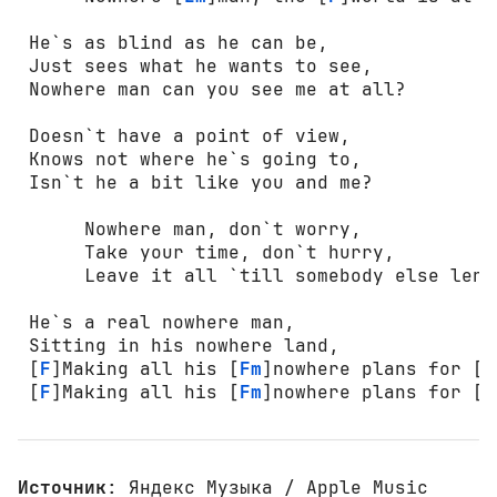
 He`s as blind as he can be,

 Just sees what he wants to see,

 Nowhere man can you see me at all?

 Doesn`t have a point of view,

 Knows not where he`s going to,

 Isn`t he a bit like you and me?

      Nowhere man, don`t worry,

      Take your time, don`t hurry,

      Leave it all `till somebody else lend
 He`s a real nowhere man,

 Sitting in his nowhere land,

 [
F
]Making all his [
Fm
]nowhere plans for [
F
 [
F
]Making all his [
Fm
]nowhere plans for [
C
Источник
: Яндекс Музыка / Apple Music