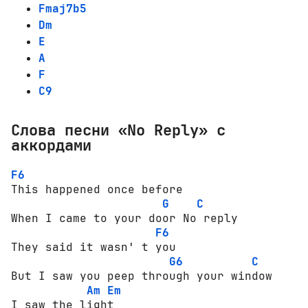
Fmaj7b5
Dm
E
A
F
C9
Слова песни «No Reply» с
аккордами
F6
This happened once before    

G
C
When I came to your door No reply

F6
They said it wasn' t you 

G6
C
But I saw you peep through your window

Am
Em
I saw the light      
