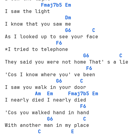
Fmaj7b5
Em
I saw the light

Dm
I know that you saw me  

G6
C
As I looked up to see your face

F6
*I tried to telephone  

G6
C
They said you were not home That' s a lie

F6
'Cos I know where you' ve been 

G6
C
I saw you walk in your door

Am
Em
Fmaj7b5
Em
I nearly died I nearly died

F6
'Cos you walked hand in hand  

G6
C
With another man in my place 

C
E