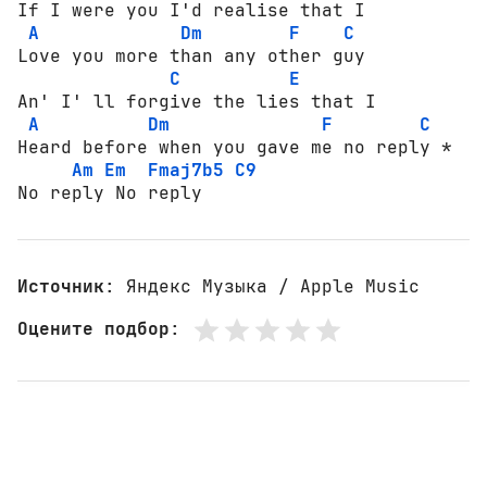
If I were you I'd realise that I

A
Dm
F
C
Love you more than any other guy

C
E
An' I' ll forgive the lies that I   

A
Dm
F
C
Heard before when you gave me no reply *

Am
Em
Fmaj7b5
C9
No reply No reply
Источник
: Яндекс Музыка / Apple Music
Оцените подбор
: