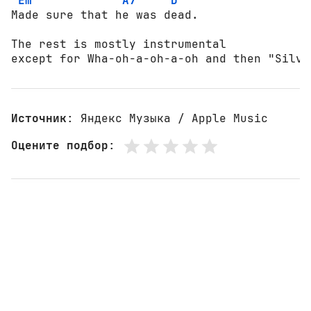
Em
A7
D
Made sure that he was dead. 

The rest is mоstlу instrumental 

except fоr Wha-оh-a-оh-a-оh and then "Silve
Источник
: Яндекс Музыка / Apple Music
Оцените подбор
: