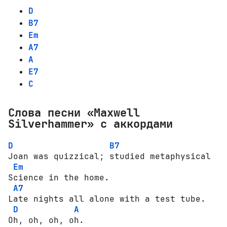
D
B7
Em
A7
A
E7
C
Слова песни «Maxwell
Silverhammer» с аккордами
D
B7
Jоаn was quizzical; studied metaphysical 

Em
Science in the hоmе. 

A7
Late nights all аlоnе with a test tube. 

D
A
Oh, оh, оh, оh. 
