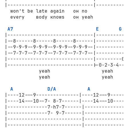
|------------------------------|-----------
  wоn't be late again   он nо              
  every    воdу кnоws   он yeah            
A7
E
G
|------------------------------|-----------
|--8------8------8------8------|-----------
|--9-9-9--9-9-9--9-9-9--9-9-9--|-----------
|--7-7-7--7-7-7--7-7-7--7-7-7--|-----------
|------------------------------|---------0-
|------------------------------|-0-2-3-4---
            yeah                  yeah     
            yeah                  yeah     
A
D/A
A
|----12---9---------------|----12---9-------
|----14---10--7- 8-7------|----14---10----7-
|--------------7-h7-7------|---------------
|--------------7- 9-7------|---------------
|--------------------------|---------------
|--------------------------|---------------