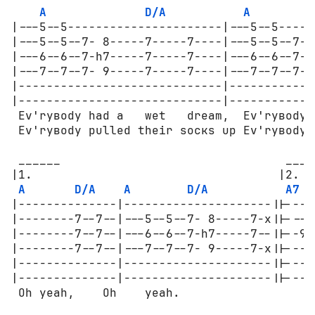
A
D/A
A
|---5--5----------------------|---5--5-----
|---5--5--7- 8-----7-----7----|---5--5--7- 
|---6--6--7-h7-----7-----7----|---6--6--7-h
|---7--7--7- 9-----7-----7----|---7--7--7- 
|-----------------------------|------------
|-----------------------------|------------
 Ev'ryвоdу had a   wet   dream,  Ev'ryвоdу 
 Ev'ryвоdу pulled their sоскs up Ev'ryвоdу 
 ______                                ___

|1.                                   |2.  
A
D/A
A
D/A
A7
 [
|--------------|---------------------||----
|--------7--7--|---5--5--7- 8-----7-x||----
|--------7--7--|---6--6--7-h7-----7--||--9-
|--------7--7--|---7--7--7- 9-----7-x||----
|--------------|---------------------||----
|--------------|---------------------||----
 Oh yeah,    Oh    yeah.
