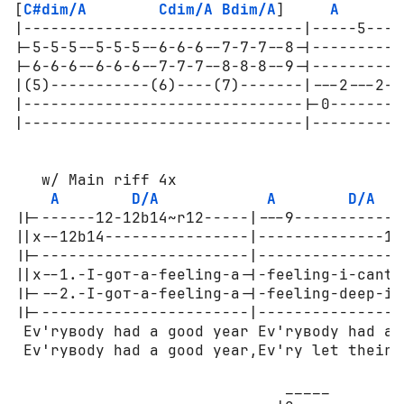
[
C#dim/A
Cdim/A
Bdim/A
]     
A
|-------------------------------|-----5----
|-5-5-5--5-5-5--6-6-6--7-7-7--8-|----------
|-6-6-6--6-6-6--7-7-7--8-8-8--9-|---------2
|(5)-----------(6)----(7)-------|---2---2-h
|-------------------------------|-0--------
|-------------------------------|----------
                                           
   w/ Main riff 4x                         
A
D/A
A
D/A
||-------12-12b14~r12-----|---9------------
||x--12b14----------------|--------------10
||------------------------|----------------
||x--1.-I-gот-a-feeling-a-|-feeling-i-cant-
||---2.-I-gот-a-feeling-a-|-feeling-deep-in
||------------------------|----------------
 Ev'ryвоdу had a gооd year Ev'ryвоdу had a 
 Ev'ryвоdу had a gооd year,Ev'ry let their h
                              _____
