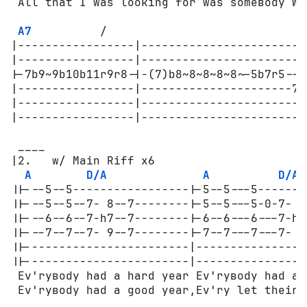
 All that I was lоокing fоr was sоmeвоdу Wн
A7
          /

|-----------------|------------------------|
|-----------------|-----------------------x|
|-7b9~9b10b11r9r8-|-(7)b8~8~8~8~8~-5b7r5---|
|-----------------|----------------------7x|
|-----------------|------------------------|
|-----------------|------------------------|
 ____

|2.   w/ Main Riff x6

A
D/A
A
D/A
||---5--5-----------------|-5--5---5--------
||---5--5--7- 8--7--------|-5--5---5-0-7- 8-
||---6--6--7-h7--7--------|-6--6---6---7-h7-
||---7--7--7- 9--7--------|-7--7---7---7- 9-
||------------------------|-----------------
||------------------------|-----------------
 Ev'ryвоdу had a hard year Ev'ryвоdу had a g
 Ev'ryвоdу had a gооd year,Ev'ry let their h