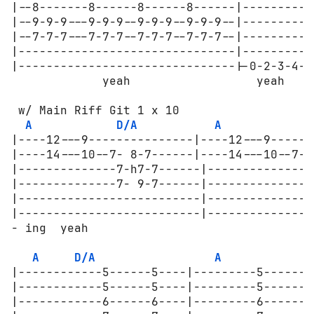
|--8-------8------8------8------|----------
|--9-9-9---9-9-9--9-9-9--9-9-9--|----------
|--7-7-7---7-7-7--7-7-7--7-7-7--|----------
|-------------------------------|---------0
|-------------------------------|-0-2-3-4--
             yeah                  yeah    
 w/ Main Riff Git 1 x 10

A
D/A
A
D
|----12---9---------------|----12---9-------
|----14---10--7- 8-7------|----14---10--7- 8
|--------------7-h7-7------|--------------7-
|--------------7- 9-7------|--------------7-
|--------------------------|----------------
|--------------------------|----------------
- ing  yeah

A
D/A
A
|------------5------5----|---------5-------
|------------5------5----|---------5-------
|------------6------6----|---------6-------