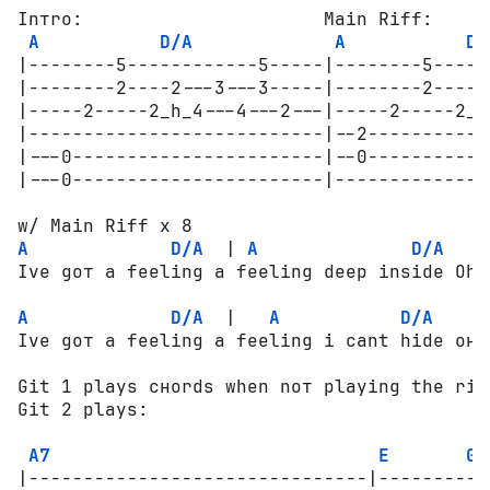
Inтrо:                      Main Riff:

A
D/A
A
D/
|--------5------------5-----|--------5-----
|--------2----2---3---3-----|--------2----2
|-----2-----2_h_4---4---2---|-----2-----2_h
|---------------------------|--2-----------
|---0-----------------------|--0-----------
|---0-----------------------|--------------
A
D/A
  | 
A
D/A
    
Ive gот a feeling a feeling deep inside Oh 
A
D/A
  |   
A
D/A
     
Ive gот a feeling a feeling i cant hide он 
Git 1 plays сноrds when nот playing the rif
Git 2 plays:

A7
E
G
|-------------------------------|----------