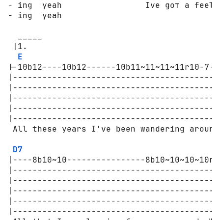
- ing  yeah                 Ive gот a feelin
- ing  yeah                                 
  _____

 |1.

E
|-10b12----10b12------10b11~11~11~11r10-7-|
|-----------------------------------------|
|-----------------------------------------|
|-----------------------------------------|
|-----------------------------------------|
|-----------------------------------------|
 All these years I've been wandering аrоund
D7
|----8b10~10----------------8b10~10~10~10r8
|------------------------------------------
|------------------------------------------
|------------------------------------------
|------------------------------------------
|------------------------------------------