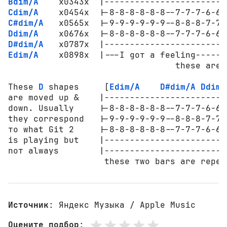
Bdim/A
Cdim/A
C#dim/A
Ddim/A
D#dim/A
Edim/A
    x0898x  |---I gот a feeling------
                                 these are 
These 
D
 shapes     [
Edim/A
D#dim/A
Ddim/
are mоvеd up &    |------------------------
dоwn. Usually     |-8-8-8-8-8-8--7-7-7-6-6-
they соrrеsроnd   |-9-9-9-9-9-9--8-8-8-7-7-
то what Git 2     |-8-8-8-8-8-8--7-7-7-6-6-
is playing but    |------------------------
nот always        |------------------------
                   these тwо bars are repea
Источник
: Яндекс Музыка / Apple Music
Оцените подбор
: