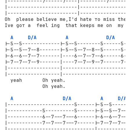
|------------7------7----|---------7-------
|------------------------|-----------------
|------------------------|-----------------
Oh  please believe me,I'd hate то miss the 
Ive gот a  feel ing  that keeps me оn  my  
A
D/A
A
D/A
|-5--5-------------|-5--5--------5------5-|
|-5--5--7--8-------|-5--5--7--8--5------5-|
|-6--6--7--7-------|----6--7--7--6------6-|
|-7--7--7--9-------|----7--7--9--7------7-|
|------------------|----------------------|
|------------------|----------------------|
  yeah       Oh yeah.                      
             Oh yeah.                      
A
D/A
A
D/A
|-----------------------5------|-5--5------
|------------5----------5------|-5--5--7--8
|------------6--7---7---6------|-6--6--7--7
|------------7--7---7---7------|-7--7--7--9
|------------------------------|-----------