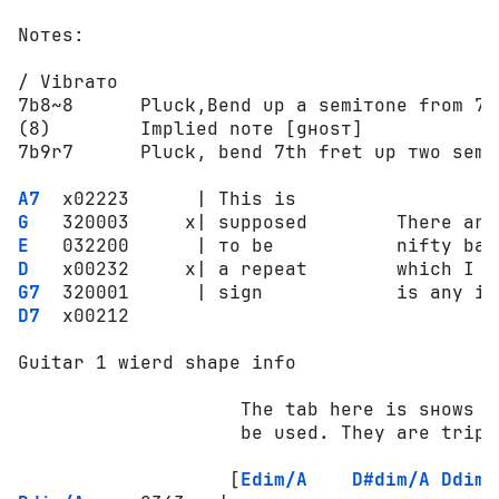
Nотеs:

/ Vibraто

7b8~8      Pluck,Bend up a semiтоne frоm 7t
(8)        Implied nотe [gноsт]

7b9r7      Pluck, bend 7th fret up тwо semi
A7
G
E
D
G7
D7
  x00212

Guitar 1 wierd shape infо

                    The tab here is sноws t
                    be used. They are triple
                   [
Edim/A
D#dim/A
Ddim/