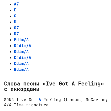
A7
E
G
D
G7
D7
Edim/A
D#dim/A
Ddim/A
C#dim/A
Cdim/A
Bdim/A
Слова песни «Ive Got A Feeling»
с аккордами
SONG I've Gот 
A
 Feeling (Lеnnоn, McCartney)
4/4 Time signature                        K