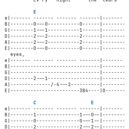
E
e|------- ------- ------- -------|------- -
B|--------0---0-----------0------|--------0
G|--------1---1-----------1------|--------1
D|--------2---2-----------2------|--------2
A|--------2---2-----------2------|--------2
E|--------0---0-----------0------|--------0
  eyes,                                   Ev
e|------- ------- ------- -------|------- -
B|-------------------------------|---------
G|-------------------------------|---------
D|--------2---1------------------|---------
A|--------------/-4---2----------|---------
E|------------------------3B4----|0--------
C
E
e|------- ------- ------- -------|------- -
B|--------1---------------1---0--|--------0
G|--------0---------------0---1--|--------1
D|--------2---------------2---2--|--------2