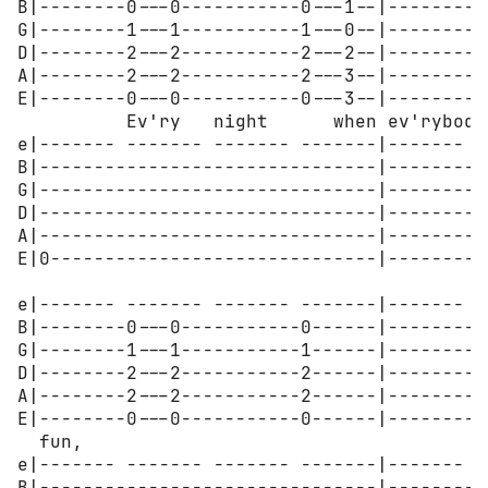
B|--------0---0-----------0---1--|--------1
G|--------1---1-----------1---0--|--------0
D|--------2---2-----------2---2--|--------2
A|--------2---2-----------2---3--|--------3
E|--------0---0-----------0---3--|--------3
          Ev'ry   night      when ev'rybody
e|------- ------- ------- -------|------- -
B|-------------------------------|---------
G|-------------------------------|---------
D|-------------------------------|---------
A|-------------------------------|---------
E|0------------------------------|---------
e|------- ------- ------- -------|------- -
B|--------0---0-----------0------|--------0
G|--------1---1-----------1------|--------1
D|--------2---2-----------2------|--------2
A|--------2---2-----------2------|--------2
E|--------0---0-----------0------|--------0
  fun,                                    He
e|------- ------- ------- -------|------- -
B|-------------------------------|---------