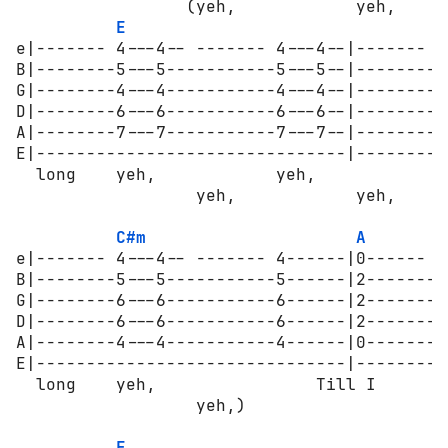
                 (yeh,            yeh,      
E
e|------- 4---4-- ------- 4---4--|------- 4
B|--------5---5-----------5---5--|--------5
G|--------4---4-----------4---4--|--------4
D|--------6---6-----------6---6--|--------6
A|--------7---7-----------7---7--|--------7
E|-------------------------------|---------
  long    yeh,            yeh,            y
                  yeh,            yeh,      
C#m
A
e|------- 4---4-- ------- 4------|0------ -
B|--------5---5-----------5------|2--------
G|--------6---6-----------6------|2--------
D|--------6---6-----------6------|2--------
A|--------4---4-----------4------|0--------
E|-------------------------------|---------
  long    yeh,                Till I      b
                  yeh,)           

E