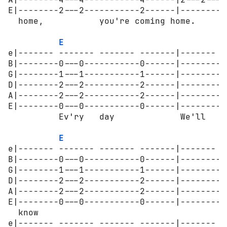
E|--------2---2-----------2------|---------
  home,           you're coming home.

E
C
e|------- ------- ------- -------|------- -
B|--------0---0-----------0------|--------1
G|--------1---1-----------1------|--------0
D|--------2---2-----------2------|--------2
A|--------2---2-----------2------|--------3
E|--------0---0-----------0------|--------3
          Ev'ry   day             We'll   b
E
e|------- ------- ------- -------|------- -
B|--------0---0-----------0------|--------0
G|--------1---1-----------1------|--------1
D|--------2---2-----------2------|--------2
A|--------2---2-----------2------|--------2
E|--------0---0-----------0------|--------0
  know                                    N
e|------- ------- ------- -------|------- -