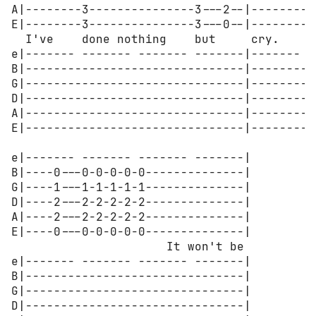
A|--------3---------------3---2--|--------2
E|--------3---------------3---0--|--------0
  I've    done nothing    but     cry.

e|------- ------- ------- -------|------- -
B|-------------------------------|---------
G|-------------------------------|---------
D|-------------------------------|--------2
A|-------------------------------|---------
E|-------------------------------|---------
e|------- ------- ------- -------|

B|----0---0-0-0-0-0--------------|

G|----1---1-1-1-1-1--------------|

D|----2---2-2-2-2-2--------------|

A|----2---2-2-2-2-2--------------|

E|----0---0-0-0-0-0--------------|

                      It won't be

e|------- ------- ------- -------|

B|-------------------------------|

G|-------------------------------|

D|-------------------------------|
