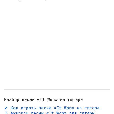
Разбор песни «It Won» на гитаре
🎵 Как играть песню «It Won» на гитаре
🎸 Аккорды песни «It Won» для гитары