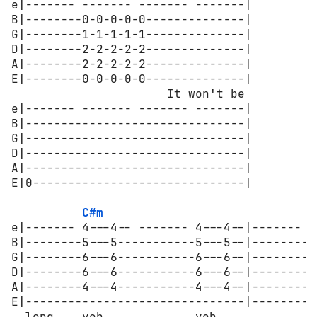
e|------- ------- ------- -------|

B|--------0-0-0-0-0--------------|

G|--------1-1-1-1-1--------------|

D|--------2-2-2-2-2--------------|

A|--------2-2-2-2-2--------------|

E|--------0-0-0-0-0--------------|

                      It won't be

e|------- ------- ------- -------|

B|-------------------------------|

G|-------------------------------|

D|-------------------------------|

A|-------------------------------|

E|0------------------------------|

C#m
e|------- 4---4-- ------- 4---4--|------- 4
B|--------5---5-----------5---5--|--------5
G|--------6---6-----------6---6--|--------6
D|--------6---6-----------6---6--|--------6
A|--------4---4-----------4---4--|--------4
E|-------------------------------|---------
  long    yeh,            yeh,            y