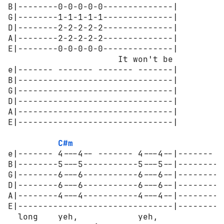
B|--------0-0-0-0-0--------------|

G|--------1-1-1-1-1--------------|

D|--------2-2-2-2-2--------------|

A|--------2-2-2-2-2--------------|

E|--------0-0-0-0-0--------------|

                      It won't be

e|------- ------- ------- -------|

B|-------------------------------|

G|-------------------------------|

D|-------------------------------|

A|-------------------------------|

E|-------------------------------|

C#m
e|------- 4---4-- ------- 4---4--|------- 4
B|--------5---5-----------5---5--|--------5
G|--------6---6-----------6---6--|--------6
D|--------6---6-----------6---6--|--------6
A|--------4---4-----------4---4--|--------4
E|-------------------------------|---------
  long    yeh,            yeh,            y