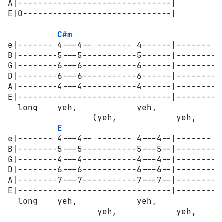
A|-------------------------------|

E|0------------------------------|

C#m
e|------- 4---4-- ------- 4------|------- 4
B|--------5---5-----------5------|--------5
G|--------6---6-----------6------|--------6
D|--------6---6-----------6------|--------6
A|--------4---4-----------4------|--------4
E|-------------------------------|---------
  long    yeh,            yeh,            y
                 (yeh,            yeh,      
E
e|------- 4---4-- ------- 4---4--|------- 4
B|--------5---5-----------5---5--|--------5
G|--------4---4-----------4---4--|--------4
D|--------6---6-----------6---6--|--------6
A|--------7---7-----------7---7--|--------7
E|-------------------------------|---------
  long    yeh,            yeh,            y
                  yeh,            yeh,      