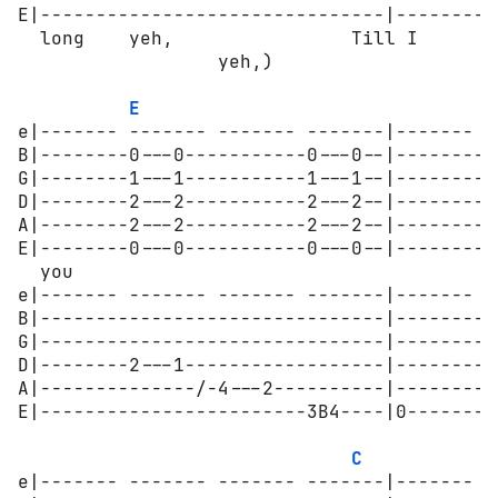
E|-------------------------------|---------
  long    yeh,                Till I      b
                  yeh,)           

E
e|------- ------- ------- -------|------- -
B|--------0---0-----------0---0--|--------0
G|--------1---1-----------1---1--|--------1
D|--------2---2-----------2---2--|--------2
A|--------2---2-----------2---2--|--------2
E|--------0---0-----------0---0--|--------0
  you

e|------- ------- ------- -------|------- -
B|-------------------------------|---------
G|-------------------------------|---------
D|--------2---1------------------|--------2
A|--------------/-4---2----------|---------
E|------------------------3B4----|0--------
C
e|------- ------- ------- -------|------- -