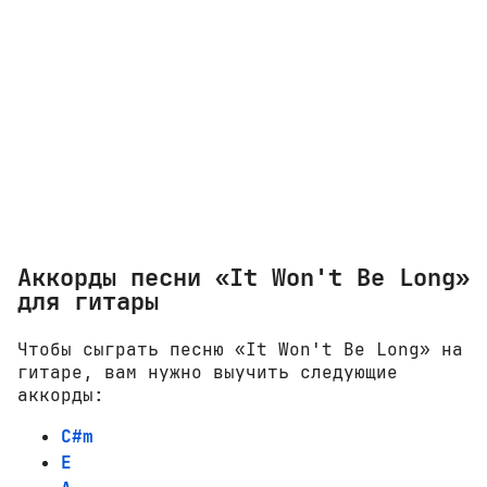
Аккорды песни «It Won't Be Long»
для гитары
Чтобы сыграть песню «It Won't Be Long» на
гитаре, вам нужно выучить следующие
аккорды:
C#m
E