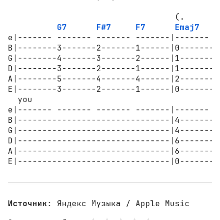
                                  (.

G7
F#7
F7
Emaj7
e|------- ------- ------- -------|------- -
B|--------3-------2-------1------|0--------
G|--------4-------3-------2------|1--------
D|--------3-------2-------1------|1--------
A|--------5-------4-------4------|2--------
E|--------3-------2-------1------|0--------
  you

e|------- ------- ------- -------|------- -
B|-------------------------------|4--------
G|-------------------------------|4--------
D|-------------------------------|6--------
A|-------------------------------|6--------
E|-------------------------------|0--------
Источник
: Яндекс Музыка / Apple Music