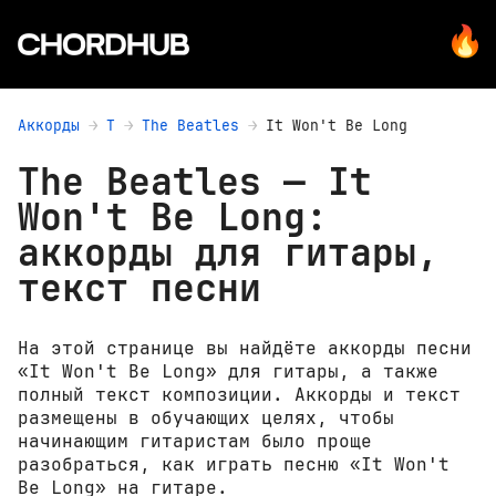
Аккорды
T
The Beatles
It Won't Be Long
The Beatles — It
Won't Be Long:
аккорды для гитары,
текст песни
На этой странице вы найдёте аккорды песни
«It Won't Be Long» для гитары, а также
полный текст композиции. Аккорды и текст
размещены в обучающих целях, чтобы
начинающим гитаристам было проще
разобраться, как играть песню «It Won't
Be Long» на гитаре.