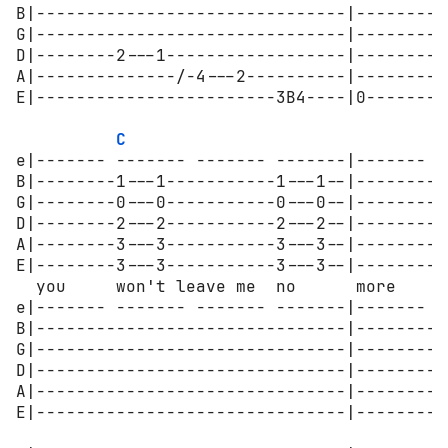
B|-------------------------------|---------
G|-------------------------------|---------
D|--------2---1------------------|---------
A|--------------/-4---2----------|---------
E|------------------------3B4----|0--------
C
E
e|------- ------- ------- -------|------- -
B|--------1---1-----------1---1--|--------0
G|--------0---0-----------0---0--|--------1
D|--------2---2-----------2---2--|--------2
A|--------3---3-----------3---3--|--------2
E|--------3---3-----------3---3--|--------0
  you     won't leave me  no      more

e|------- ------- ------- -------|------- -
B|-------------------------------|---------
G|-------------------------------|---------
D|-------------------------------|--------2
A|-------------------------------|---------
E|-------------------------------|---------