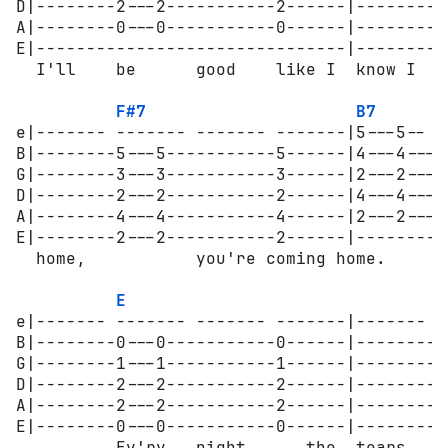
D|--------2---2-----------2------|--------4
A|--------0---0-----------0------|--------2
E|-------------------------------|---------
  I'll    be      good    like I  know I   
F#7
B7
e|------- ------- ------- -------|5---5-- 5
B|--------5---5-----------5------|4---4---4
G|--------3---3-----------3------|2---2---2
D|--------2---2-----------2------|4---4---4
A|--------4---4-----------4------|2---2---2
E|--------2---2-----------2------|---------
  home,           you're coming home.

E
C
e|------- ------- ------- -------|------- -
B|--------0---0-----------0------|--------1
G|--------1---1-----------1------|--------0
D|--------2---2-----------2------|--------2
A|--------2---2-----------2------|--------3
E|--------0---0-----------0------|--------3
          Ev'ry   night      the  tears   c