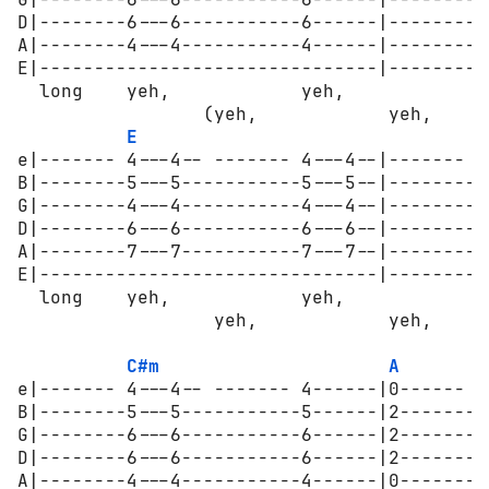
D|--------6---6-----------6------|--------6
A|--------4---4-----------4------|--------4
E|-------------------------------|---------
  long    yeh,            yeh,            y
                 (yeh,            yeh,      
E
e|------- 4---4-- ------- 4---4--|------- 4
B|--------5---5-----------5---5--|--------5
G|--------4---4-----------4---4--|--------4
D|--------6---6-----------6---6--|--------6
A|--------7---7-----------7---7--|--------7
E|-------------------------------|---------
  long    yeh,            yeh,            y
                  yeh,            yeh,      
C#m
A
e|------- 4---4-- ------- 4------|0------ 0
B|--------5---5-----------5------|2-------2
G|--------6---6-----------6------|2-------2
D|--------6---6-----------6------|2-------2
A|--------4---4-----------4------|0-------0