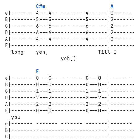
C#m
A
e|------- 4---4-- ------- 4------|0------ 0
B|--------5---5-----------5------|2-------2
G|--------6---6-----------6------|2-------2
D|--------6---6-----------6------|2-------2
A|--------4---4-----------4------|0-------0
E|-------------------------------|---------
  long    yeh,                Till I      b
                  yeh,)           

E
e|------- 0---0-- ------- 0---0--|------- 0
B|--------0---0-----------0---0--|--------0
G|--------1---1-----------1---1--|--------1
D|--------2---2-----------2---2--|--------2
A|--------2---2-----------2---2--|--------2
E|--------0---0-----------0---0--|--------0
  you                                      
e|------- ------- ------- -------|------- -
B|-------------------------------|---------
G|-------------------------------|---------