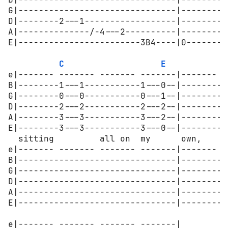
G|-------------------------------|---------
D|--------2---1------------------|---------
A|--------------/-4---2----------|---------
E|------------------------3B4----|0--------
C
E
e|------- ------- ------- -------|------- -
B|--------1---1-----------1---0--|--------0
G|--------0---0-----------0---1--|--------1
D|--------2---2-----------2---2--|--------2
A|--------3---3-----------3---2--|--------2
E|--------3---3-----------3---0--|--------0
  sitting         all on  my      own,

e|------- ------- ------- -------|------- -
B|-------------------------------|---------
G|-------------------------------|---------
D|-------------------------------|--------2
A|-------------------------------|---------
E|-------------------------------|---------
e|------- ------- ------- -------|
