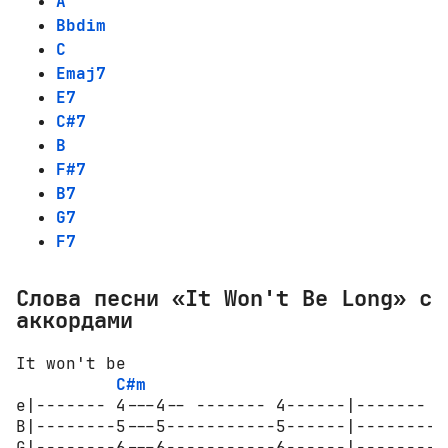
A
Bbdim
C
Emaj7
E7
C#7
B
F#7
B7
G7
F7
Слова песни «It Won't Be Long» с
аккордами
It won't be 

C#m
e|------- 4---4-- ------- 4------|------- 4
B|--------5---5-----------5------|--------5
G|--------6---6-----------6------|--------6