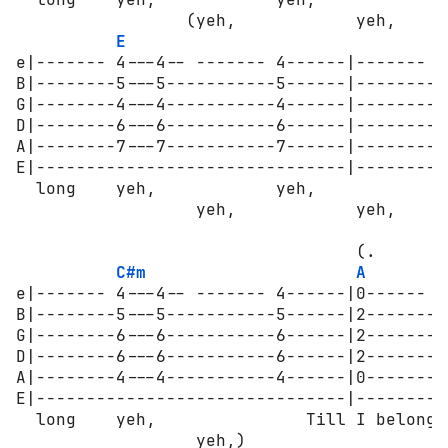
                 (yeh,            yeh,      
E
e|------- 4---4-- ------- 4------|------- 4
B|--------5---5-----------5------|--------5
G|--------4---4-----------4------|--------4
D|--------6---6-----------6------|--------6
A|--------7---7-----------7------|--------7
E|-------------------------------|---------
  long    yeh,            yeh,            y
                  yeh,            yeh,      
                                  (.

C#m
A
e|------- 4---4-- ------- 4------|0------ -
B|--------5---5-----------5------|2--------
G|--------6---6-----------6------|2--------
D|--------6---6-----------6------|2--------
A|--------4---4-----------4------|0--------
E|-------------------------------|---------
  long    yeh,               Till I belong 
                  yeh,)           
