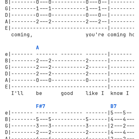
B|--------0---0-----------0---0--|--------2
G|--------1---1-----------1---1--|--------4
D|--------0---0-----------0---0--|--------3
A|--------2---2-----------2---2--|--------4
E|-------------------------------|---------
  coming,                 you're coming home
A
B
e|------- ------- ------- -------|------- -
B|--------2---2-----------2------|--------4
G|--------2---2-----------2------|--------4
D|--------2---2-----------2------|--------4
A|--------0---0-----------0------|--------2
E|-------------------------------|---------
  I'll    be      good    like I  know I   
F#7
B7
e|------- ------- ------- -------|5---5-- 5
B|--------5---5-----------5------|4---4---4
G|--------3---3-----------3------|2---2---2
D|--------2---2-----------2------|4---4---4
A|--------4---4-----------4------|2---2---2