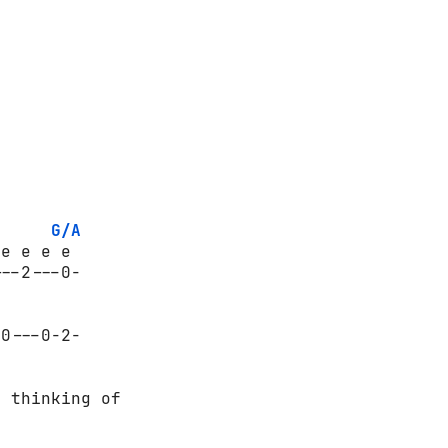
G/A
e e e e

--2---0-

0---0-2-

 thinking of
