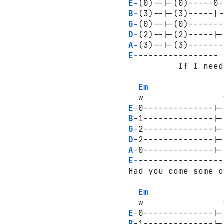
E-
(0)--|-(0)-----0-
B-
(3)--|-(3)-----|-
G-
(0)--|-(0)-------
D-
(2)--|-(2)-----|-
A-
(3)--|-(3)-------
E-
----------------

           If I need
Em
   w                
E
-0--------------|-
B
-1--------------|-
G
-2--------------|-
D
-2--------------|-
A
-0--------------|-
E-
-----------------
 Had you come some o
Em
   w                
E
-0--------------|-
B
-1--------------|-