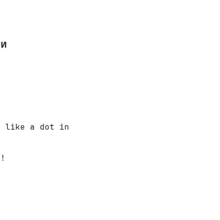
ми
 like a dot in 

!
