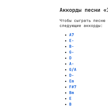
Аккорды песни «
Чтобы сыграть песню 
следующие аккорды:
A7
E-
B-
G-
D
A-
G/A
D-
Em
F#7
Bm
E
B