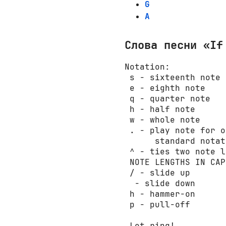
G
A
Слова песни «If
Notation:

 s - sixteenth note

 e - eighth note

 q - quarter note

 h - half note

 w - whole note

 . - play note for o
      standard notat
 ^ - ties two note l
 NOTE LENGTHS IN CAP
 / - slide up

  - slide down

 h - hammer-on

 p - pull-off

 Let ring!
