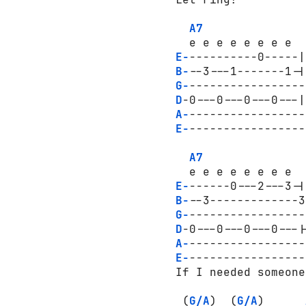
A7
   e e e e e e e e  
E-
----------0-----|
B-
--3---1-------1-|
G-
-----------------
D
-0---0---0---0---|
A-
-----------------
E-
-----------------
A7
   e e e e e e e e  
E-
------0---2---3-|
B-
--3-------------3
G-
-----------------
D
-0---0---0---0---|
A-
-----------------
E-
-----------------
 If I needed someone
  (
G/A
)  (
G/A
)      