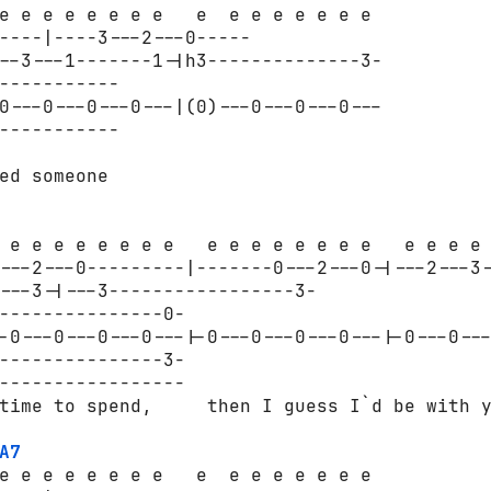
e e e e e e e e   e  e e e e e e e

----|----3---2---0-----

--3---1-------1-|h3--------------3-

-----------

0---0---0---0---|(0)---0---0---0---

-----------

ed someone

 e e e e e e e e   e e e e e e e e   e e e e 
---2---0---------|-------0---2---0-|---2---3-
---3-|---3-----------------3-

---------------0-

-0---0---0---0---|-0---0---0---0---|-0---0---
---------------3-

-----------------

time to spend,     then I guess I`d be with y
A7
e e e e e e e e   e  e e e e e e e
