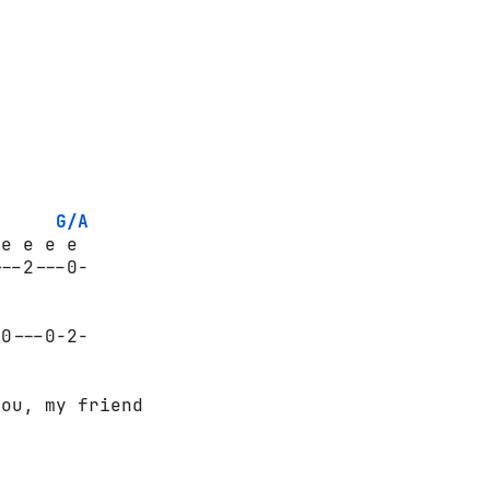
G/A
e e e e

--2---0-

0---0-2-

ou, my friend
