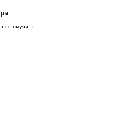
ары
ужно выучить