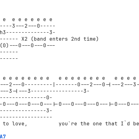
 e  e e e e e e e

----3---2---0-----

h3--------------3-

------ X2 (band enters 2nd time)

(0)---0---0---0---

------

------

 e e e e e e e e   e e e e e e e e   e e e e 
---2---0---------|-------0---2---0-|---2---3-
---3-|---3-----------------3-

---------------0-

-0---0---0---0---|-0---0---0---0---|-0---0---
---------------3-

-----------------

 to love,          you`re the one that I`d be
A7