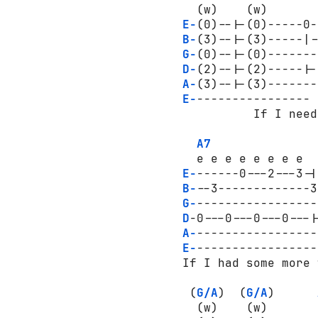
   (w)    (w)       
E-
(0)--|-(0)-----0-
B-
(3)--|-(3)-----|-
G-
(0)--|-(0)-------
D-
(2)--|-(2)-----|-
A-
(3)--|-(3)-------
E-
----------------

           If I need
A7
   e e e e e e e e  
E-
------0---2---3-|
B-
--3-------------3
G-
-----------------
D
-0---0---0---0---|
A-
-----------------
E-
-----------------
 If I had some more 
  (
G/A
)  (
G/A
)      
   (w)    (w)       