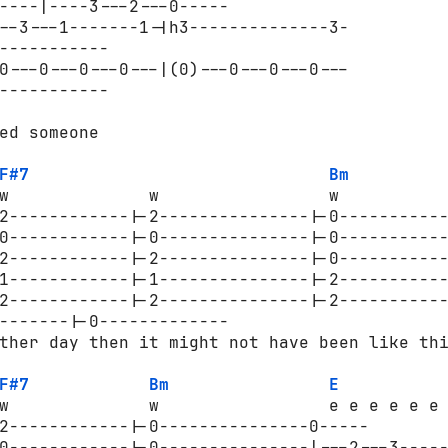
----|----3---2---0-----

--3---1-------1-|h3--------------3-

-----------

0---0---0---0---|(0)---0---0---0---

-----------

ed someone

F#7
Bm
w              w                 w

2------------|-2---------------|-0-----------
0------------|-0---------------|-0-----------
2------------|-2---------------|-0-----------
1------------|-1---------------|-2-----------
2------------|-2---------------|-2-----------
-------|-0-------------

ther day then it might not have been like thi
F#7
Bm
E
w              w                 e e e e e e 
2------------|-0---------------0-----

0------------|-0---------------|---2---3-----