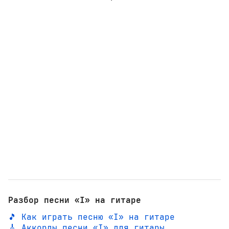
Разбор песни «I» на гитаре
🎵 Как играть песню «I» на гитаре
🎸 Аккорды песни «I» для гитары