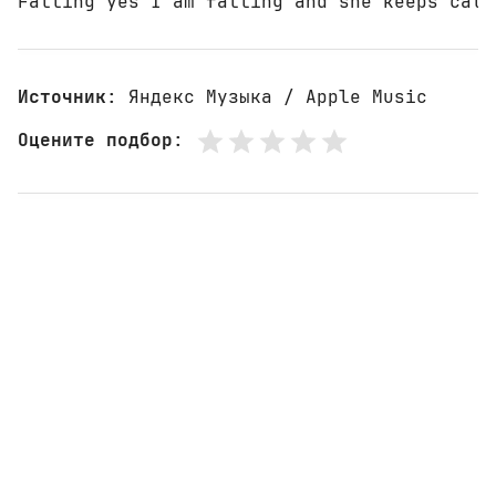
Falling yes I am falling and she keeps call
Источник
: Яндекс Музыка / Apple Music
Оцените подбор
: