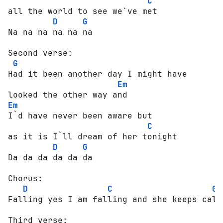
C
all the world to see we`ve met

D
G
Na na na na na na

Second verse:

G
Had it been another day I might have 

Em
Em
I`d have never been aware but 

C
as it is I`ll dream of her tonight

D
G
Da da da da da da 

Chorus:

D
C
G
Falling yes I am falling and she keeps call
Third verse:
