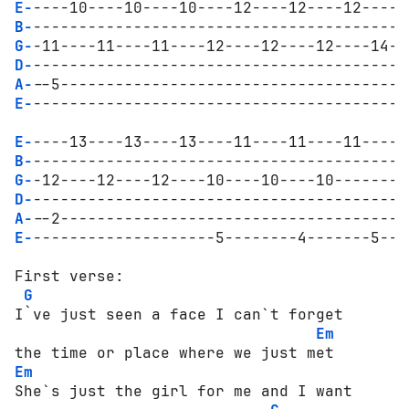
E-
B-
G-
D-
A-
E-
-----------------------------------------
E-
B-
G-
D-
A-
E-
--------------------5--------4-------5---
First verse:

G
I`ve just seen a face I can`t forget 

Em
Em
She`s just the girl for me and I want 
