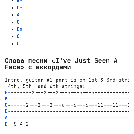
G-
D-
A-
G
Em
C
D
Слова песни «I've Just Seen A
Face» с аккордами
Intro, guitar #1 part is on 1st & 3rd strin
E-
B-
G-
D-
A-
E-
-5-4-2-----------------------------------