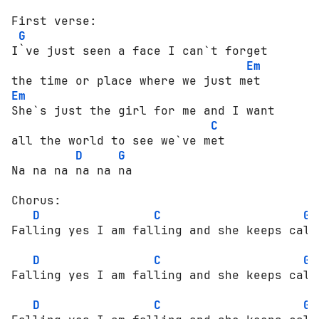
First verse:

G
I`ve just seen a face I can`t forget 

Em
Em
She`s just the girl for me and I want 

C
all the world to see we`ve met

D
G
Na na na na na na

Chorus:

D
C
G
Falling yes I am falling and she keeps call
D
C
G
Falling yes I am falling and she keeps call
D
C
G