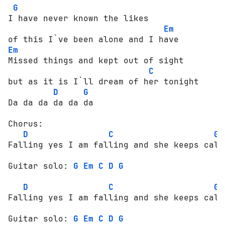
G
I have never known the likes 

Em
Em
Missed things and kept out of sight 

C
but as it is I`ll dream of her tonight

D
G
Da da da da da da 

Chorus:

D
C
G
Falling yes I am falling and she keeps call
Guitar solo: 
G
Em
C
D
G
D
C
G
Falling yes I am falling and she keeps call
Guitar solo: 
G
Em
C
D
G