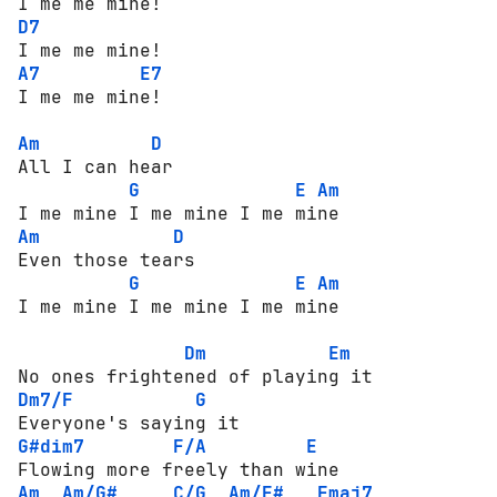
D7
A7
E7
I me me mine!

Am
D
All I can hear

G
E
Am
Am
D
Even those tears

G
E
Am
I me mine I me mine I me mine

Dm
Em
Dm7/F
G
G#dim7
F/A
E
Am
Am/G#
C/G
Am/F#
Fmaj7