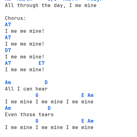
All through the day, I me mine

A7
A7
D7
A7
E7
I me me mine!

Am
D
All I can hear

G
E
Am
Am
D
Even those tears

G
E
Am
I me mine I me mine I me mine
