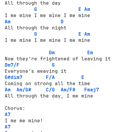
All through the day

G
E
Am
Am
D
All through the night

G
E
Am
I me mine I me mine I me mine

Dm
Em
Dm7/F
G
G#dim7
F/A
E
Am
Am/G#
C/G
Am/F#
Fmaj7
All through the day, I me mine

A7
A7