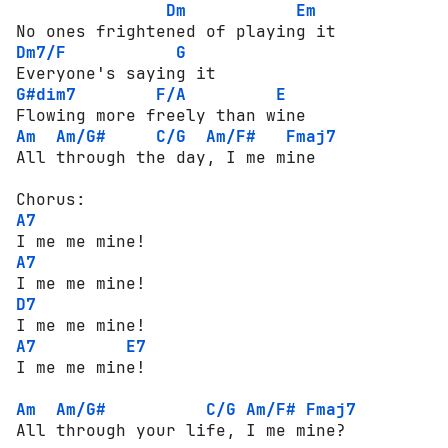
Dm
Em
Dm7/F
G
G#dim7
F/A
E
Am
Am/G#
C/G
Am/F#
Fmaj7
All through the day, I me mine

A7
A7
D7
A7
E7
I me me mine!

Am
Am/G#
C/G
Am/F#
Fmaj7
All through your life, I me mine?