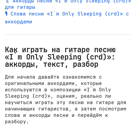
🎸 Аккорды песни «I`m Only Sleeping (crd)»
для гитары
🎙️ Слова песни «I`m Only Sleeping (crd)» с
аккордами
Как играть на гитаре песню
«I`m Only Sleeping (crd)»:
аккорды, текст, разбор
Для начала давайте ознакомимся с
оригинальными аккордами, которые
используются в композиции «I`m Only
Sleeping (crd)», оценим, реально ли
научиться играть эту песню на гитаре для
начинающих гитаристов, а затем посмотрим
слова и аккорды песни и перейдём к
разбору.