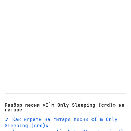
Разбор песни «I`m Only Sleeping (crd)» на
гитаре
🎵 Как играть на гитаре песню «I`m Only
Sleeping (crd)»