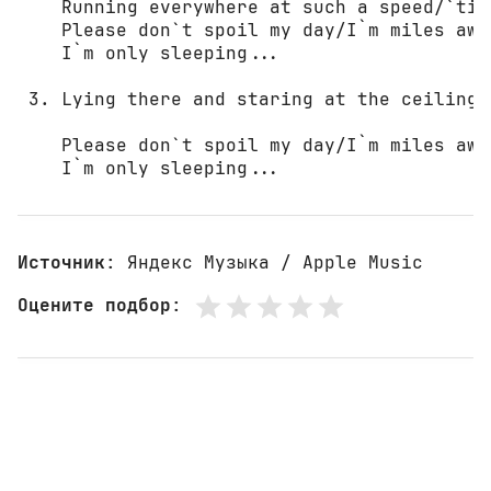
    Running everywhere at such a speed/`til
    Please don`t spoil my day/I`m miles awa
    I`m only sleeping...

 3. Lying there and staring at the ceiling/
    Please don`t spoil my day/I`m miles awa
    I`m only sleeping...
Источник
: Яндекс Музыка / Apple Music
Оцените подбор
: