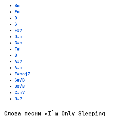
Bm
Em
D
G
F#7
D#m
G#m
F#
B
A#7
A#m
F#maj7
G#/B
D#/B
C#m7
D#7
Слова песни «I`m Only Sleeping