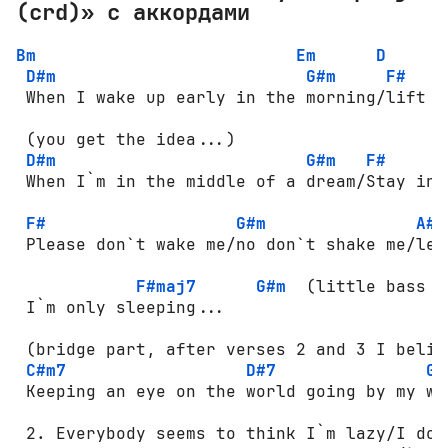
(crd)» с аккордами
Bm
Em
D
D#m
G#m
F#
 When I wake up early in the morning/lift m
 (you get the idea...)

D#m
G#m
F#
 When I`m in the middle of a dream/Stay in 
F#
G#m
A#m
 Please don`t wake me/no don`t shake me/lea
F#maj7
G#m
  (little bass t
 I`m only sleeping...

 (bridge part, after verses 2 and 3 I believ
C#m7
D#7
G#
 Keeping an eye on the world going by my wi
 2. Everybody seems to think I`m lazy/I don