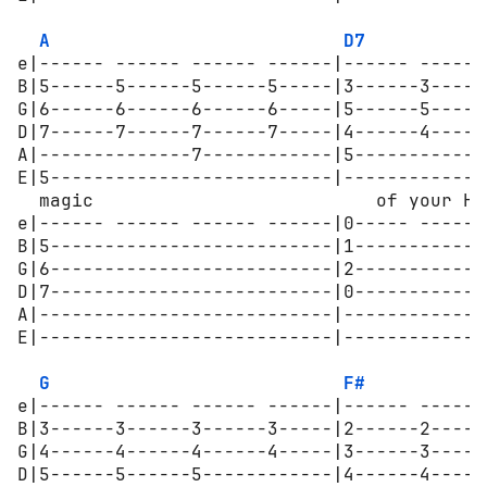
A
D7
e|------ ------ ------ ------|------ ------
B|5------5------5------5-----|3------3-----
G|6------6------6------6-----|5------5-----
D|7------7------7------7-----|4------4-----
A|--------------7------------|5------------
E|5--------------------------|-------------
  magic                          of your Ho
e|------ ------ ------ ------|0----- ------
B|5--------------------------|1------------
G|6--------------------------|2------------
D|7--------------------------|0------------
A|---------------------------|-------------
E|---------------------------|-------------
G
F#
e|------ ------ ------ ------|------ ------
B|3------3------3------3-----|2------2-----
G|4------4------4------4-----|3------3-----
D|5------5------5------------|4------4-----