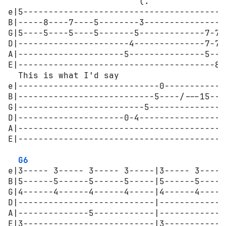
                          (.

e|5-----------------------------------------
B|-----8----7----5--------3-----------------
G|5----5----5----5-------5-------------7-7--
D|----------------------4--------------7-7--
A|---------------------5---------------5----
E|---------------------------------------8--
  This is what I'd say

e|----------------------------0-------------
B|---------------------------5----/---15----
G|-------------------------5----------------
D|---------------------0-4------------------
A|------------------------------------------
E|------------------------------------------
G6
e|3----- 3----- 3----- 3-----|3----- 3-----
B|5------5------5------5-----|5------5-----
G|4------4------4------4-----|4------4-----
D|---------------------------|-------------
A|--------------5------------|-------------
E|3--------------------------|3------------