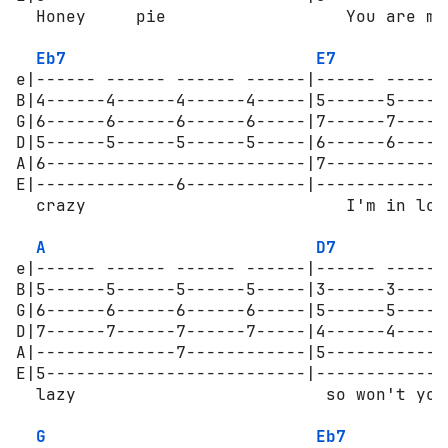
  Honey     pie                  You are mak
Eb7
E7
e|------ ------ ------ ------|------ ------
B|4------4------4------4-----|5------5-----
G|6------6------6------6-----|7------7-----
D|5------5------5------5-----|6------6-----
A|6--------------------------|7------------
E|--------------6------------|-------------
  crazy                          I'm in lov
A
D7
e|------ ------ ------ ------|------ ------
B|5------5------5------5-----|3------3-----
G|6------6------6------6-----|5------5-----
D|7------7------7------7-----|4------4-----
A|--------------7------------|5------------
E|5--------------------------|-------------
  lazy                         so won't you
G
Eb7