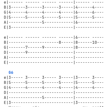
e|------ ------ ------ ------|------ ------
B|3------3------3------3-----|4------4-----
G|4------4------4------4-----|6------6-----
D|5------5------5------5-----|5------5-----
A|--------------5------------|6------------
E|3--------------------------|-------------
                                            
e|------ ------ ------ ------|6----- ------
B|---------------------8-----|8------10----
G|-------7------9------------|8------------
D|-------9-------------------|-------------
A|---------------------------|-------------
E|---------------------------|-------------
G6
e|3----- 3----- 3----- 3-----|3----- 3-----
B|5------5------5------5-----|5------5-----
G|4------4------4------4-----|4------4-----
D|---------------------------|-------------
A|--------------5------------|-------------
E|3--------------------------|3------------