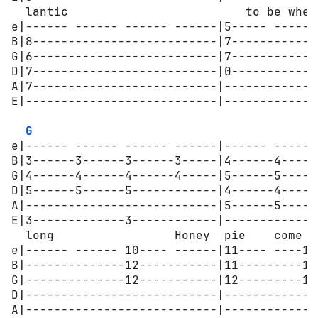
  lantic                         to be wher
e|------ ------ ------ ------|5----- ------
B|8--------------------------|7------------
G|6--------------------------|7------------
D|7--------------------------|0------------
A|7--------------------------|-------------
E|---------------------------|-------------
G
e|------ ------ ------ ------|------ ------
B|3------3------3------3-----|4------4-----
G|4------4------4------4-----|5------5-----
D|5------5------5------------|4------4-----
A|---------------------------|5------5-----
E|3-------------3------------|-------------
  long                 Honey  pie    come   
e|------ ------ 10---- ------|11---- ----12
B|--------------12-----------|11---------10
G|--------------12-----------|12---------11
D|---------------------------|-------------
A|---------------------------|-------------