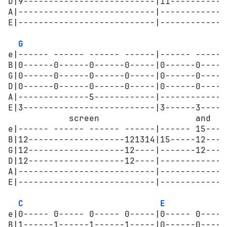
D|9--------------------------|11-----------
A|---------------------------|-------------
E|---------------------------|-------------
G
e|------ ------ ------ ------|------ ------
B|0------0------0------0-----|0------0-----
G|0------0------0------0-----|0------0-----
D|0------0------0------0-----|0------0-----
A|--------------5------------|-------------
E|3--------------------------|3------3-----
            screen                   and    
e|------ ------ ------ ------|------ 15----
B|12-------------------121314|15-----12----
G|12-------------------12----|-------12----
D|12-------------------12----|-------------
A|---------------------------|-------------
E|---------------------------|-------------
C
E
e|0----- 0----- 0----- 0-----|0----- 0-----
B|1------1------1------1-----|0------0-----