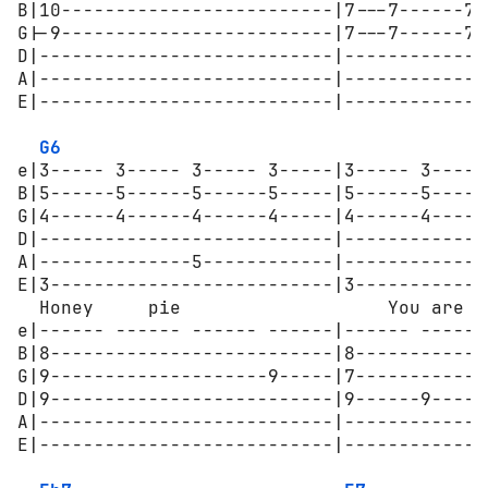
B|10-------------------------|7---7------7-
G|-9-------------------------|7---7------7-
D|---------------------------|-------------
A|---------------------------|-------------
E|---------------------------|-------------
G6
e|3----- 3----- 3----- 3-----|3----- 3-----
B|5------5------5------5-----|5------5-----
G|4------4------4------4-----|4------4-----
D|---------------------------|-------------
A|--------------5------------|-------------
E|3--------------------------|3------------
  Honey     pie                   You are dr
e|------ ------ ------ ------|------ ------
B|8--------------------------|8------------
G|9--------------------9-----|7------------
D|9--------------------------|9------9-----
A|---------------------------|-------------
E|---------------------------|-------------