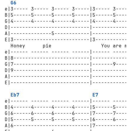
G6
e|3----- 3----- 3----- 3-----|3----- 3-----
B|5------5------5------5-----|5------5-----
G|4------4------4------4-----|4------4-----
D|---------------------------|-------------
A|--------------5------------|-------------
E|3--------------------------|3------------
  Honey      pie                 You are mak
e|------ ------ ------ ------|------ ------
B|8--------------------------|-------------
G|7--------------------------|-------9-----
D|9--------------------------|-------------
A|---------------------------|-------------
E|---------------------------|-------------
Eb7
E7
e|------ ------ ------ ------|------ ------
B|4------4------4------4-----|5------5-----
G|6------6------6------6-----|7------7-----
D|5------5------5------5-----|6------6-----
A|6--------------------------|7------------