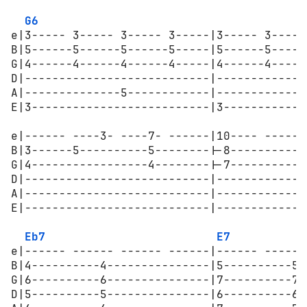
G6
e|3----- 3----- 3----- 3-----|3----- 3-----
B|5------5------5------5-----|5------5-----
G|4------4------4------4-----|4------4-----
D|---------------------------|-------------
A|--------------5------------|-------------
E|3--------------------------|3------------
e|------ ----3- ----7- ------|10---- ------
B|3------5----------5--------|-8-----------
G|4-----------------4--------|-7-----------
D|---------------------------|-------------
A|---------------------------|-------------
E|---------------------------|-------------
Eb7
E7
e|------ ------ ------ ------|------ ------
B|4----------4---------------|5----------5-
G|6----------6---------------|7----------7-
D|5----------5---------------|6----------6-