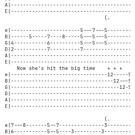
A|-----------------------------------------1
E|------------------------------------------
                                 (.

e|-----------------------5---7---5----------
B|------5-----7----8-----5---5---5----------
G|4-----------6----------5---5---5----------
D|2-----------7----------7------------------
A|------------------------------------------
E|------------------------------------------
    Now she's hit the big time    + + +

e|--------------------------------12-----5H7
B|----------------------------------12---5--
G|------------------------------------12-5--
D|------------------------------------------
A|------------------------------------------
E|------------------------------------------
                                 (.

e|7---8-------5--7---------------3----------
B|6-----------5--5----3---------3-----------