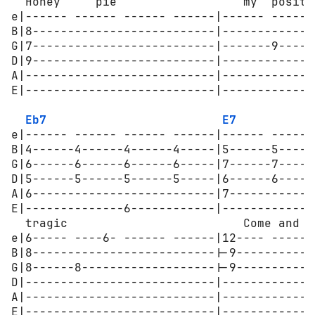
  Honey     pie                  my  positi
e|------ ------ ------ ------|------ ------
B|8--------------------------|-------------
G|7--------------------------|-------9-----
D|9--------------------------|-------------
A|---------------------------|-------------
E|---------------------------|-------------
Eb7
E7
e|------ ------ ------ ------|------ ------
B|4------4------4------4-----|5------5-----
G|6------6------6------6-----|7------7-----
D|5------5------5------5-----|6------6-----
A|6--------------------------|7------------
E|--------------6------------|-------------
  tragic                         Come and s
e|6----- ----6- ------ ------|12---- ------
B|8--------------------------|-9-----------
G|8------8-------------------|-9-----------
D|---------------------------|-------------
A|---------------------------|-------------
E|---------------------------|-------------