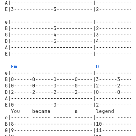
A|---------------------------|-------------
E|3-------------3------------|2------------
e|------ ------ ------ ------|------ ------
B|--------------3------------|2------------
G|--------------4------------|3------------
D|--------------5------------|4------------
A|---------------------------|-------------
E|---------------------------|-------------
Em
D
e|------ ------ ------ ------|------ ------
B|0------0------0------0-----|3------3-----
G|0------0------0------0-----|2------2-----
D|2------2------2------2-----|0------0-----
A|---------------------------|-------------
E|0-------------0------------|2------------
  You    became        a      legend       
e|------ ------ ------ ------|------ ------
B|8--------------------------|10-----------
G|9--------------------------|11-----------