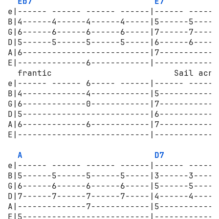
Eb7
E7
e|------ ------ ------ ------|------ ------
B|4------4------4------4-----|5------5-----
G|6------6------6------6-----|7------7-----
D|5------5------5------5-----|6------6-----
A|6--------------------------|7------------
E|--------------6------------|-------------
  frantic                         Sail acro
e|------ ------ 6----- ------|------ ------
B|4-------------4------------|5------------
G|6-------------0------------|7------------
D|5--------------------------|6------------
A|6-------------6------------|7------------
E|---------------------------|-------------
A
D7
e|------ ------ ------ ------|------ ------
B|5------5------5------5-----|3------3-----
G|6------6------6------6-----|5------5-----
D|7------7------7------7-----|4------4-----
A|--------------7------------|5------------
E|5--------------------------|-------------