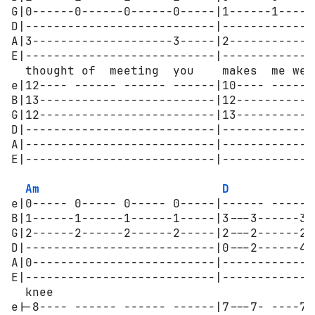
G|0------0------0------0-----|1------1-----
D|---------------------------|-------------
A|3--------------------3-----|2------------
E|---------------------------|-------------
  thought of  meeting  you    makes  me weak
e|12---- ------ ------ ------|10---- ------
B|13-------------------------|12-----------
G|12-------------------------|13-----------
D|---------------------------|-------------
A|---------------------------|-------------
E|---------------------------|-------------
Am
D
e|0----- 0----- 0----- 0-----|------ ------
B|1------1------1------1-----|3---3------3-
G|2------2------2------2-----|2---2------2-
D|---------------------------|0---2------4-
A|0--------------------------|-------------
E|---------------------------|-------------
  knee                                      
e|-8---- ------ ------ ------|7---7- ----7-