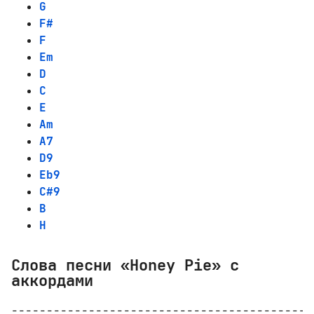
G
F#
F
Em
D
C
E
Am
A7
D9
Eb9
C#9
B
H
Слова песни «Honey Pie» с
аккордами
-------------------------------------------