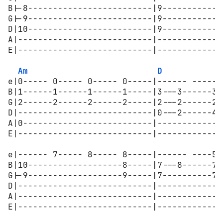
B|-8-------------------------|9------------
G|-9-------------------------|9------------
D|10-------------------------|9------------
A|---------------------------|-------------
E|---------------------------|-------------
Am
D
e|0----- 0----- 0----- 0-----|------ ------
B|1------1------1------1-----|3---3------3-
G|2------2------2------2-----|2---2------2-
D|---------------------------|0---2------4-
A|0--------------------------|-------------
E|---------------------------|-------------
e|------ 7----- 8----- 8-----|------ ----5-
B|10-------------------8-----|7---8------7-
G|-9-------------------9-----|7----------7-
D|---------------------------|-------------
A|---------------------------|-------------
E|---------------------------|-------------