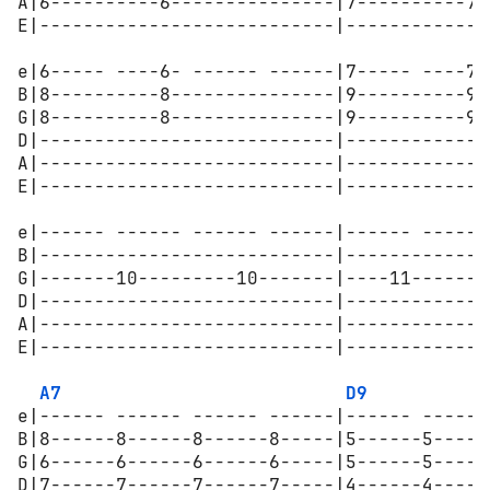
A|6----------6---------------|7----------7-
E|---------------------------|-------------
e|6----- ----6- ------ ------|7----- ----7-
B|8----------8---------------|9----------9-
G|8----------8---------------|9----------9-
D|---------------------------|-------------
A|---------------------------|-------------
E|---------------------------|-------------
e|------ ------ ------ ------|------ ------
B|---------------------------|-------------
G|-------10---------10-------|----11-------
D|---------------------------|-------------
A|---------------------------|-------------
E|---------------------------|-------------
A7
D9
e|------ ------ ------ ------|------ ------
B|8------8------8------8-----|5------5-----
G|6------6------6------6-----|5------5-----
D|7------7------7------7-----|4------4-----