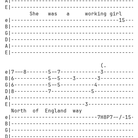
A|------------------------------------------
E|------------------------------------------
        She   was   a     working girl

e|-----------------------------------15-----
B|------------------------------------------
G|------------------------------------------
D|------------------------------------------
A|------------------------------------------
E|------------------------------------------
                               (.

e|7---8-------5--7-------------3------------
B|6-----------5--5----3-------3-------------
G|6-----------5--5-----------4--------------
D|8-----------7-------------5---------------
A|------------------------------------------
E|------------------------3-----------------
  North  of  England  way

e|----------------------------7H8P7--/-15---
B|------------------------------------------
G|------------------------------------------
D|------------------------------------------