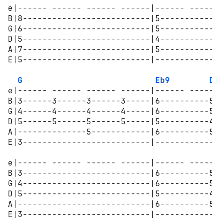
e|------ ------ ------ ------|------ ------
B|8--------------------------|5------------
G|6--------------------------|5------------
D|5--------------------------|4------------
A|7--------------------------|5------------
E|5--------------------------|-------------
G
Eb9
D9
e|------ ------ ------ ------|------ ------
B|3------3------3------3-----|6----------5-
G|4------4------4------4-----|6----------5-
D|5------5------5------5-----|5----------4-
A|--------------5------------|6----------5-
E|3--------------------------|-------------
e|------ ------ ------ ------|------ ------
B|3--------------------------|6----------5-
G|4--------------------------|6----------5-
D|5--------------------------|5----------4-
A|---------------------------|6----------5-
E|3--------------------------|-------------