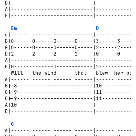
D|---------------------------|-------------
A|---------------------------|-------------
E|---------------------------|-------------
Em
D
e|------ ------ ------ ------|------ ------
B|0------0------0------0-----|3------3-----
G|0------0------0------0-----|2------2-----
D|2------2------2------2-----|0------0-----
A|---------------------------|-------------
E|0-------------0------------|2------------
  Will   the wind      that   blew  her boa
e|------ ------ ------ ------|------ ------
B|-8-------------------------|10-----------
G|-9-------------------------|11-----------
D|-9-------------------------|11-----------
A|10-------------------------|-------------
E|---------------------------|-------------
G
e|------ ------ ------ ------|------ ------