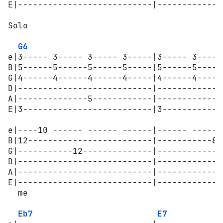
E|---------------------------|-------------
Solo

G6
e|3----- 3----- 3----- 3-----|3----- 3-----
B|5------5------5------5-----|5------5-----
G|4------4------4------4-----|4------4-----
D|---------------------------|-------------
A|--------------5------------|-------------
E|3--------------------------|3------------
e|----10 ------ ------ ------|------ ------
B|12-------------------------|-----------8-
G|-----------12--------------|-------------
D|---------------------------|-------------
A|---------------------------|-------------
E|---------------------------|-------------
  me                  

Eb7
E7