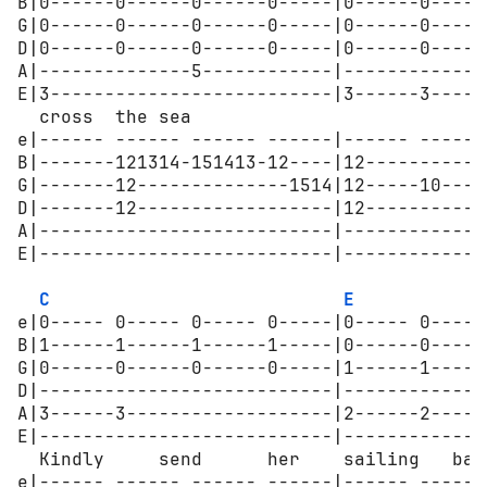
B|0------0------0------0-----|0------0-----
G|0------0------0------0-----|0------0-----
D|0------0------0------0-----|0------0-----
A|--------------5------------|-------------
E|3--------------------------|3------3-----
  cross  the sea 

e|------ ------ ------ ------|------ ------
B|-------121314-151413-12----|12-----------
G|-------12--------------1514|12-----10----
D|-------12------------------|12-----------
A|---------------------------|-------------
E|---------------------------|-------------
C
E
e|0----- 0----- 0----- 0-----|0----- 0-----
B|1------1------1------1-----|0------0-----
G|0------0------0------0-----|1------1-----
D|---------------------------|-------------
A|3------3-------------------|2------2-----
E|---------------------------|-------------
  Kindly     send      her    sailing   bac
e|------ ------ ------ ------|------ ------