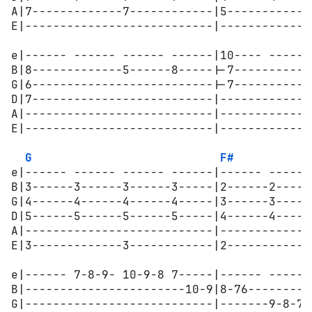
A|7-------------7------------|5------------
E|---------------------------|-------------
e|------ ------ ------ ------|10---- ------
B|8-------------5------8-----|-7-----------
G|6--------------------------|-7-----------
D|7--------------------------|-------------
A|---------------------------|-------------
E|---------------------------|-------------
G
F#
e|------ ------ ------ ------|------ ------
B|3------3------3------3-----|2------2-----
G|4------4------4------4-----|3------3-----
D|5------5------5------5-----|4------4-----
A|---------------------------|-------------
E|3-------------3------------|2------------
e|------ 7-8-9- 10-9-8 7-----|------ ------
B|-----------------------10-9|8-76---------
G|---------------------------|-------9-8-7-