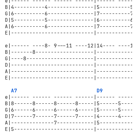
e|------ ------ ------ ------|------ ------
B|4----------4---------------|5----------5-
G|6----------6---------------|7----------7-
D|5----------5---------------|6----------6-
A|6----------6---------------|7----------7-
E|---------------------------|-------------
e|------ ----8- 9---11 ----12|14---- ----13
B|-------8-------------------|-------------
G|----8----------------------|-------------
D|---------------------------|-------------
A|---------------------------|-------------
E|---------------------------|-------------
A7
D9
e|------ ------ ------ ------|------ ------
B|8------8------8------8-----|5------5-----
G|6------6------6------6-----|5------5-----
D|7------7------7------7-----|4------4-----
A|--------------7------------|5------------
E|5--------------------------|-------------