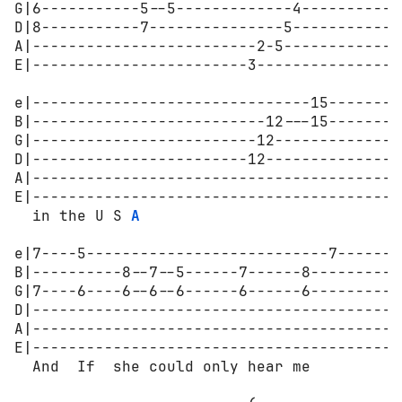
G|6-----------5--5-------------4------------
D|8-----------7---------------5-------------
A|-------------------------2-5--------------
E|------------------------3-----------------
e|-------------------------------15---------
B|--------------------------12---15---------
G|-------------------------12---------------
D|------------------------12----------------
A|------------------------------------------
E|------------------------------------------
  in the U S 
A
e|7----5---------------------------7--------
B|----------8--7--5------7------8-----------
G|7----6----6--6--6------6------6-----------
D|------------------------------------------
A|------------------------------------------
E|------------------------------------------
  And  If  she could only hear me
