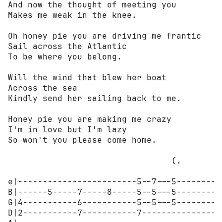
And now the thought of meeting you

Makes me weak in the knee.

Oh honey pie you are driving me frantic

Sail across the Atlantic

To be where you belong.

Will the wind that blew her boat

Across the sea

Kindly send her sailing back to me.

Honey pie you are making me crazy

I'm in love but I'm lazy

So won't you please come home.

                                 (.

e|------------------------5--7---5----------
B|------5-----7-----8-----5--5---5----------
G|4-----------6-----------5--5---5----------
D|2-----------7-----------7-----------------