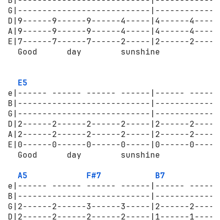
B|---------------------------|-------------
G|---------------------------|-------------
D|9------9------9------4-----|4------4-----
A|9------9------9------4-----|4------4-----
E|7------7------7------2-----|2------2-----
  Good      day        sunshine

                                            
E5
e|------ ------ ------ ------|------ ------
B|---------------------------|-------------
G|---------------------------|-------------
D|2------2------2------2-----|2------2-----
A|2------2------2------2-----|2------2-----
E|0------0------0------0-----|0------0-----
  Good      day        sunshine            
A5
F#7
B7
e|------ ------ ------ ------|------ ------
B|---------------------------|-------------
G|2------2------3------3-----|2------2-----
D|2------2------2------2-----|1------1-----