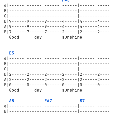
F#5
e|------ ------ ------ ------|------ ------
B|---------------------------|-------------
G|---------------------------|-------------
D|9------9------9------4-----|4------4-----
A|9------9------9------4-----|4------4-----
E|7------7------7------2-----|2------2-----
  Good      day        sunshine

                                            
E5
e|------ ------ ------ ------|------ ------
B|---------------------------|-------------
G|---------------------------|-------------
D|2------2------2------2-----|2------2-----
A|2------2------2------2-----|2------2-----
E|0------0------0------0-----|0------0-----
  Good      day        sunshine            
A5
F#7
B7
e|------ ------ ------ ------|------ ------
B|---------------------------|-------------