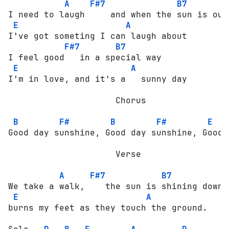
A
F#7
B7
I need to laugh     and when the sun is out

E
A
I've got someting I can laugh about

F#7
B7
I feel good   in a special way

E
A
I'm in love, and it's a   sunny day

                     Chorus

B
F#
B
F#
E
Good day sunshine, Good day sunshine, Good 
                     Verse

A
F#7
B7
We take a walk,    the sun is shining down

E
A
burns my feet as they touch the ground.
