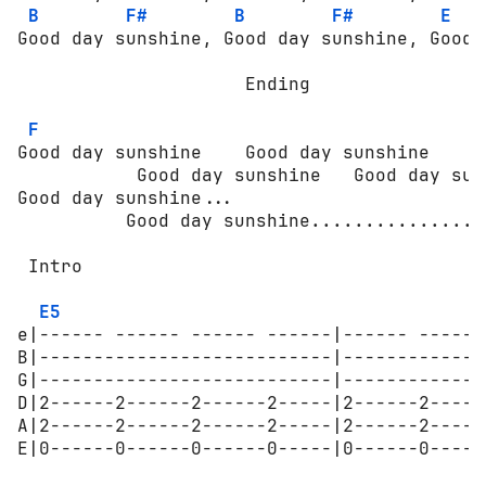
B
F#
B
F#
E
Good day sunshine, Good day sunshine, Good 
                     Ending

F
Good day sunshine    Good day sunshine      
           Good day sunshine   Good day suns
Good day sunshine...

          Good day sunshine.................
 Intro

E5
e|------ ------ ------ ------|------ ------
B|---------------------------|-------------
G|---------------------------|-------------
D|2------2------2------2-----|2------2-----
A|2------2------2------2-----|2------2-----
E|0------0------0------0-----|0------0-----