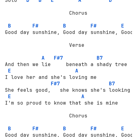
Solo   
D
B
E
A
D
                     Chorus

B
F#
B
F#
E
Good day sunshine, Good day sunshine, Good 
                     Verse

A
F#7
B7
And then we lie     beneath a shady tree

E
A
I love her and she's loving me

F#7
B7
She feels good,   she knows she's looking fi
E
A
I'm so proud to know that she is mine

                     Chorus

B
F#
B
F#
E
Good day sunshine, Good day sunshine, Good 