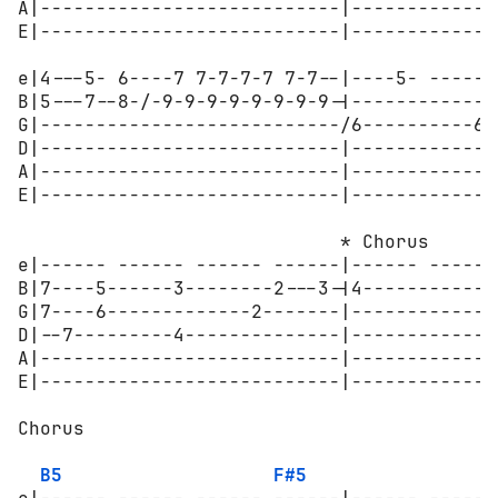
A|---------------------------|-------------
E|---------------------------|-------------
e|4---5- 6----7 7-7-7-7 7-7--|----5- ------
B|5---7--8-/-9-9-9-9-9-9-9-9-|------------8
G|---------------------------/6----------6-
D|---------------------------|-------------
A|---------------------------|-------------
E|---------------------------|-------------
                             * Chorus

e|------ ------ ------ ------|------ ------
B|7----5------3--------2---3-|4------------
G|7----6-------------2-------|-------------
D|--7---------4--------------|-------------
A|---------------------------|-------------
E|---------------------------|-------------
Chorus

B5
F#5