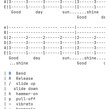
A|3------3------3------3-----|3------3-----
E|1------1------1------1-----|1------1-----
   Good      day        sun.......shine

                              Good      day
e|------ ------ ------ ------|------ ------
B|---------------------------|-------------
G|2------2------2------2-----|2------2-----
D|3------3------3------3-----|3------3-----
A|3------3------3------3-----|3------3-----
E|1------1------1------1-----|1------1-----
  Good      day         sun......shine.....
  ...shine                    Good       da
| 
B
  Bend

| R  Release

| /  slide up

|   slide down

| h  hammer-on

| p  pull-off

| ~  vibrato
