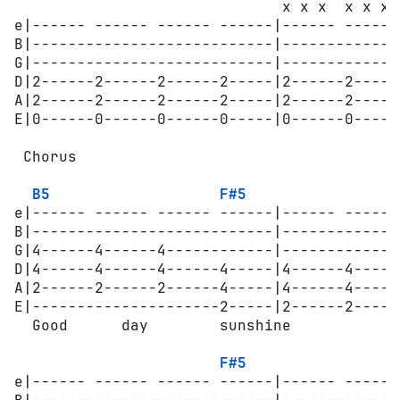
                              x x x  x x x 
e|------ ------ ------ ------|------ ------
B|---------------------------|-------------
G|---------------------------|-------------
D|2------2------2------2-----|2------2-----
A|2------2------2------2-----|2------2-----
E|0------0------0------0-----|0------0-----
 Chorus

B5
F#5
e|------ ------ ------ ------|------ ------
B|---------------------------|-------------
G|4------4------4------------|-------------
D|4------4------4------4-----|4------4-----
A|2------2------2------4-----|4------4-----
E|---------------------2-----|2------2-----
  Good      day        sunshine

F#5
e|------ ------ ------ ------|------ ------