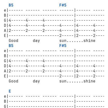
B5
F#5
e|------ ------ ------ ------|------ ------
B|---------------------------|-------------
G|4------4------4------------|-------------
D|4------4------4------4-----|4------4-----
A|2------2------2------4-----|4------4-----
E|---------------------2-----|2------2-----
  Good      day        sun.......shine     
B5
F#5
e|------ ------ ------ ------|------ ------
B|---------------------------|-------------
G|4------4------4------------|-------------
D|4------4------4------4-----|4------4-----
A|2------2------2------4-----|4------4-----
E|---------------------2-----|2------2-----
  Good      day        sun.......shine     
E
e|------ ------ ------ ------|------ ------ 
B|---------------------------|--------------
G|---------------------------|--------------