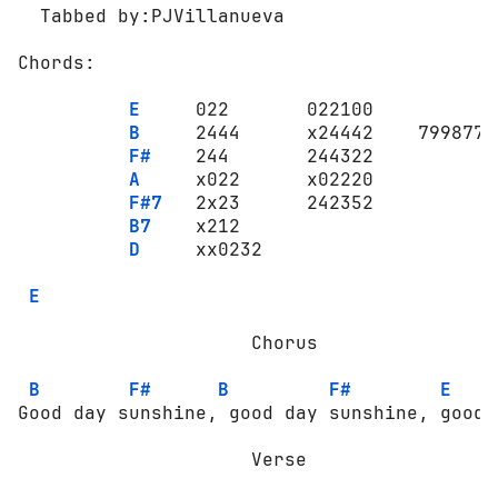
  Tabbed by:PJVillanueva

Chords:

E
     022       022100

B
     2444      x24442    799877

F#
    244       244322

A
     x022      x02220

F#7
   2x23      242352

B7
    x212

D
     xx0232

E
                     Chorus

B
F#
B
F#
E
Good day sunshine, good day sunshine, good 
                     Verse
