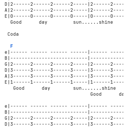
D|2------2------2------2-----|2------2------
A|2------2------2------2-----|2------2------
E|0------0------0------0-----|0------0------
  Good      day         sun......shine

 Coda

F
e|------ ------ ------ ------|------ ------
B|---------------------------|-------------
G|2------2------2------2-----|2------2-----
D|3------3------3------3-----|3------3-----
A|3------3------3------3-----|3------3-----
E|1------1------1------1-----|1------1-----
   Good      day        sun.......shine

                              Good      day
e|------ ------ ------ ------|------ ------
B|---------------------------|-------------
G|2------2------2------2-----|2------2-----
D|3------3------3------3-----|3------3-----