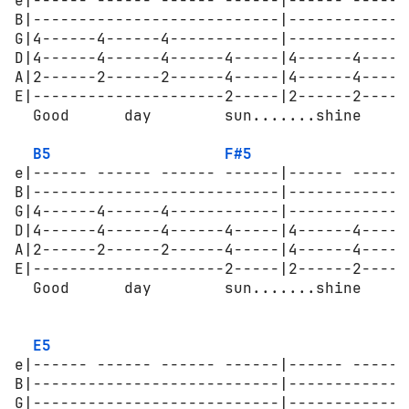
e|------ ------ ------ ------|------ ------
B|---------------------------|-------------
G|4------4------4------------|-------------
D|4------4------4------4-----|4------4-----
A|2------2------2------4-----|4------4-----
E|---------------------2-----|2------2-----
  Good      day        sun.......shine     
B5
F#5
e|------ ------ ------ ------|------ ------
B|---------------------------|-------------
G|4------4------4------------|-------------
D|4------4------4------4-----|4------4-----
A|2------2------2------4-----|4------4-----
E|---------------------2-----|2------2-----
  Good      day        sun.......shine 

                                            
E5
e|------ ------ ------ ------|------ ------
B|---------------------------|-------------
G|---------------------------|-------------