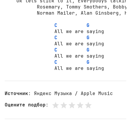
    Ok lets stick to it, Everybodys talkink
           Rosemary, Tommy Smothers, Bobby 
           Norman Mailer, Alan Ginsberg, Ha
C
G
                 All we are saying         
C
G
                 All we are saying         
C
G
                 All we are saying         
C
G
                 All we are saying         
Источник
: Яндекс Музыка / Apple Music
Оцените подбор
: