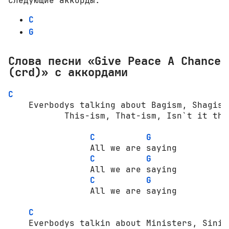
следующие аккорды:
C
G
Слова песни «Give Peace A Chance
(crd)» с аккордами
C
    Everbodys talking about Bagism, Shagism
           This-ism, That-ism, Isn`t it the 
C
G
                All we are saying          
C
G
                All we are saying          
C
G
                All we are saying          
C
    Everbodys talkin about Ministers, Sinis