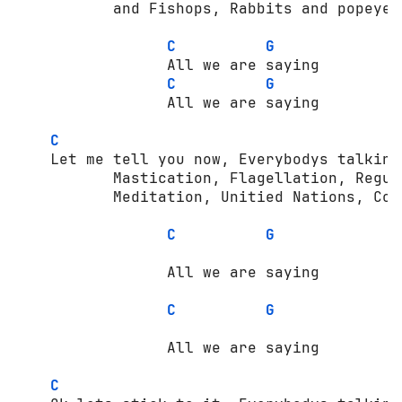
           and Fishops, Rabbits and popeyes
C
G
                 All we are saying         
C
G
                 All we are saying         
C
    Let me tell you now, Everybodys talking
           Mastication, Flagellation, Regul
           Meditation, Unitied Nations, Con
C
G
                 All we are saying         
C
G
                 All we are saying         
C