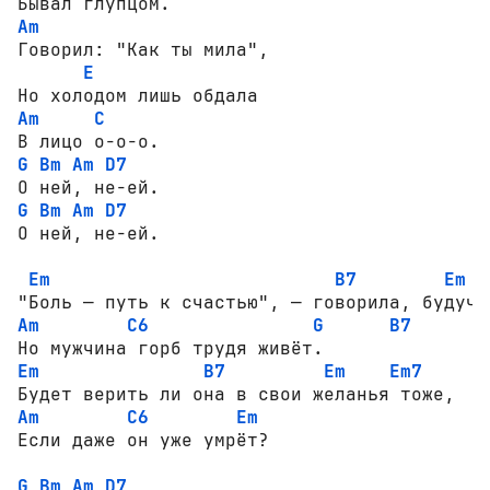
Am
Говорил: "Как ты мила",

E
Am
C
G
Bm
Am
D7
G
Bm
Am
D7
О ней, не-ей.

Em
B7
Em
Am
C6
G
B7
Em
B7
Em
Em7
Am
C6
Em
Если даже он уже умрёт?

G
Bm
Am
D7