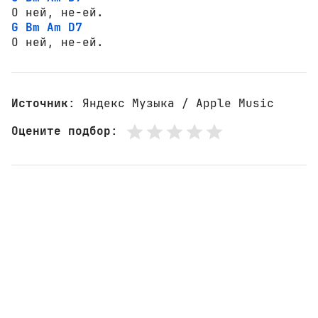
G
Bm
Am
D7
О ней, не-ей.
Источник
: Яндекс Музыка / Apple Music
Оцените подбор
: