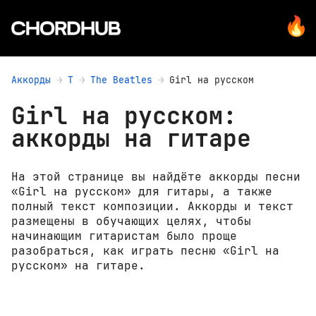
Аккорды
T
The Beatles
Girl на русском
Girl на русском:
аккорды на гитаре
На этой странице вы найдёте аккорды песни
«Girl на русском» для гитары, а также
полный текст композиции. Аккорды и текст
размещены в обучающих целях, чтобы
начинающим гитаристам было проще
разобраться, как играть песню «Girl на
русском» на гитаре.