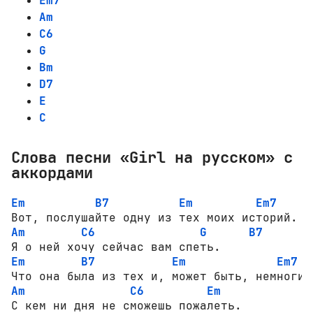
Em7
Am
C6
G
Bm
D7
E
C
Слова песни «Girl на русском» с
аккордами
Em
B7
Em
Em7
Am
C6
G
B7
Em
B7
Em
Em7
Am
C6
Em