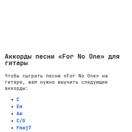
Аккорды песни «For No One» для
гитары
Чтобы сыграть песню «For No One» на
гитаре, вам нужно выучить следующие
аккорды:
C
Em
Am
C/G
Fmaj7