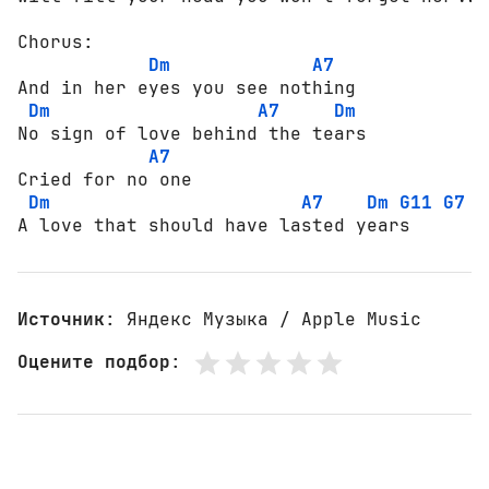
Chorus:

Dm
A7
And in her eyes you see nothing

Dm
A7
Dm
No sign of love behind the tears

A7
Cried for no one

Dm
A7
Dm
G11
G7
А love that should have lasted years
Источник
: Яндекс Музыка / Apple Music
Оцените подбор
: