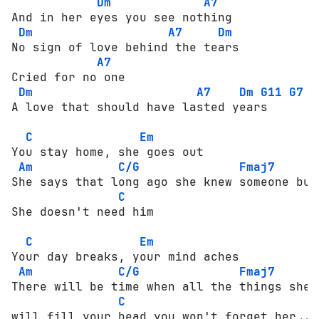
Dm
A7
And in her eyes you see nothing

Dm
A7
Dm
No sign of love behind the tears

A7
Cried for no one

Dm
A7
Dm
G11
G7
А love that should have lasted years

C
Em
You stay home, she goes out

Am
C/G
Fmaj7
She says that long ago she knew someone but
C
She doesn't need him

C
Em
Your day breaks, your mind aches

Am
C/G
Fmaj7
There will be time when all the things she s
C
will fill your head you won't forget her...
