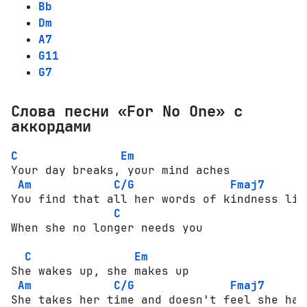
Bb
Dm
A7
G11
G7
Слова песни «For No One» с
аккордами
C
Em
Your day breaks, your mind aches

Am
C/G
Fmaj7
You find that all her words of kindness ling
C
When she no longer needs you

C
Em
She wakes up, she makes up

Am
C/G
Fmaj7
She takes her time and doesn't feel she has 