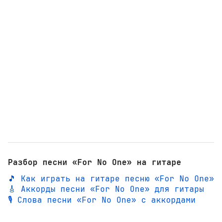
Разбор песни «For No One» на гитаре
🎵 Как играть на гитаре песню «For No One»
🎸 Аккорды песни «For No One» для гитары
🎙️ Слова песни «For No One» с аккордами