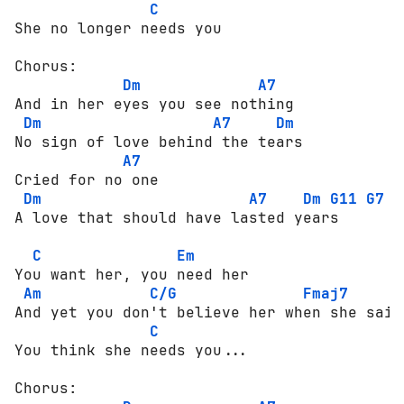
C
She no longer needs you

Chorus:

Dm
A7
And in her eyes you see nothing

Dm
A7
Dm
No sign of love behind the tears

A7
Cried for no one

Dm
A7
Dm
G11
G7
А love that should have lasted years

C
Em
You want her, you need her

Am
C/G
Fmaj7
And yet you don't believe her when she said
C
You think she needs you...

Chorus:
