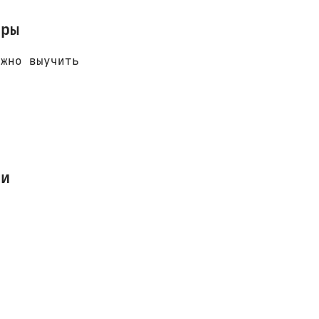
ары
ужно выучить
ми