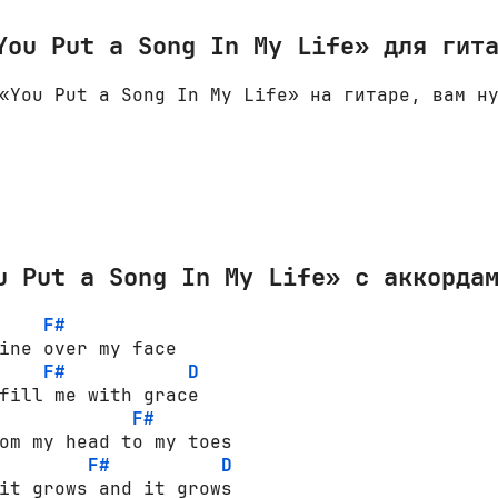
You Put a Song In My Life» для гит
«You Put a Song In My Life» на гитаре, вам н
u Put a Song In My Life» с аккорда
F#
ine over my face 

F#
D
fill me with grace  

F#
om my head to my toes 

F#
D
it grows and it grows 
