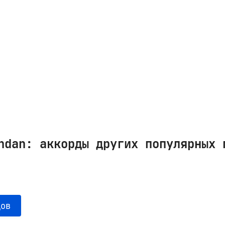
ndan: аккорды других популярных 
дов