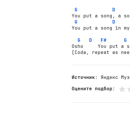
G
D
You put a song, a so
G
D
You put a song in my
G
D
F#
G
Osho     You put a s
[Coda, repeat as nee
Источник
: Яндекс Муз
Оцените подбор
: