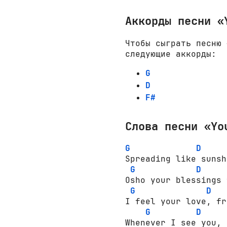
Аккорды песни «
Чтобы сыграть песню 
следующие аккорды:
G
D
F#
Слова песни «Yo
G
D
Spreading like sunsh
G
D
Osho your blessings 
G
D
I feel your love, fr
G
D
Whenever I see you, 