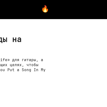
ды на
Life» для гитары, а
ющих целях, чтобы
You Put a Song In My