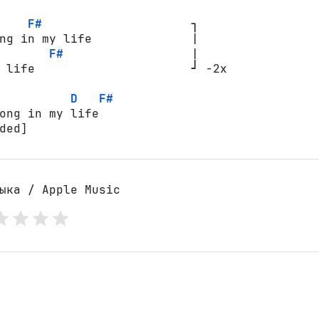
F#
                     ┐ 

ng in my life              |

F#
                  | 

 life                      ┘ -2x 

D
F#
ong in my life 

ded]
ыка / Apple Music