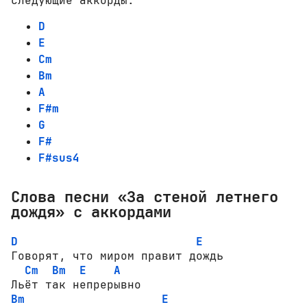
следующие аккорды:
D
E
Cm
Bm
A
F#m
G
F#
F#sus4
Слова песни «За стеной летнего
дождя» с аккордами
D
E
Говорят, что миром правит дождь

Cm
Bm
E
A
Bm
E