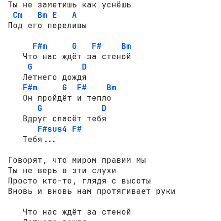
Ты не заметишь как уснёшь

Cm
Bm
E
A
Под его переливы

F#m
G
F#
Bm
   Что нас ждёт за стеной

G
D
   Летнего дождя

F#m
G
F#
Bm
   Он пройдёт и тепло

G
D
   Вдруг спасёт тебя

F#sus4
F#
   Тебя...

Говорят, что миром правим мы

Ты не верь в эти слухи

Просто кто-то, глядя с высоты

Вновь и вновь нам протягивает руки

   Что нас ждёт за стеной
