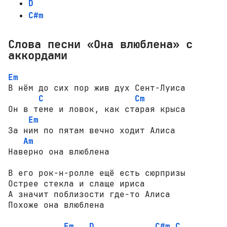
D
C#m
Слова песни «Она влюблена» с
аккордами
Em
В нём до сих пор жив дух Сент-Луиса

C
Cm
Он в теме и ловок, как старая крыса

Em
За ним по пятам вечно ходит Алиса

Am
Наверно она влюблена

В его рок-н-ролле ещё есть сюрпризы

Острее стекла и слаще ириса

А значит поблизости где-то Алиса

Похоже она влюблена

Em
D
C#m
C