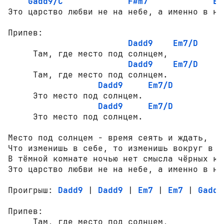
Gadd9/C
F#m7
Em
Это царство любви не на небе, а именно в нас
Припев:

Dadd9
Em7/D
     Там, где место под солнцем,

Dadd9
Em7/D
     Там, где место под солнцем.

Dadd9
Em7/D
     Это место под солнцем.

Dadd9
Em7/D
     Это место под солнцем.

Место под солнцем - время сеять и ждать,

Что изменишь в себе, то изменишь вокруг в то
В тёмной комнате ночью нет смысла чёрных кош
Это царство любви не на небе, а именно в нас
Проигрыш: 
Dadd9
 | 
Dadd9
 | 
Em7
 | 
Em7
 | 
Gadd9
Припев:

     Там, где место под солнцем,
