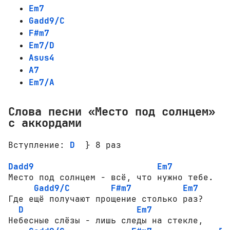
Em7
Gadd9/C
F#m7
Em7/D
Asus4
A7
Em7/A
Слова песни «Место под солнцем»
с аккордами
Вступление: 
D
  } 8 раз

Dadd9
Em7
Место под солнцем - всё, что нужно тебе.

Gadd9/C
F#m7
Em7
Где ещё получают прощение столько раз?

D
Em7
Небесные слёзы - лишь следы на стекле,
