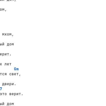
 мхом,

ый дом

х лет

Gm
тся свет,

7