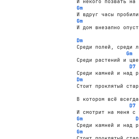
Gm
Gm
И дом внезапно опуст
Dm
Среди полей, среди л
Gm
Среди растений и цве
D7
Dm
Стоит проклятый стар
В котором всё всегда
D7
Gm
D
Gm