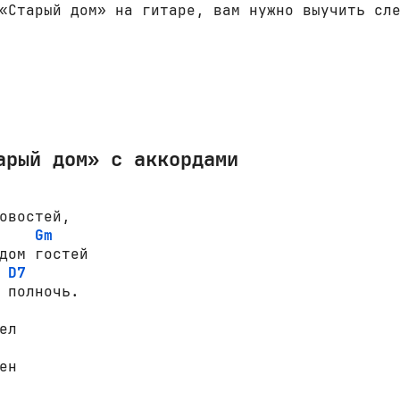
«Старый дом» на гитаре, вам нужно выучить сл
арый дом» с аккордами
овостей,

Gm
дом гостей

D7
л

н
