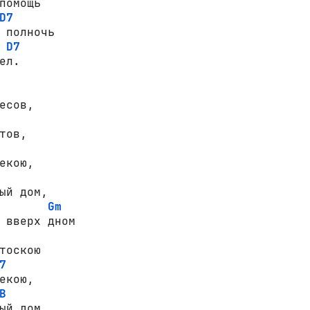
D7
D7
ел.

есов,

тов,

ый дом,

Gm
 вверх дном

7
B