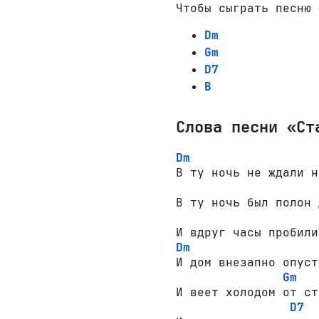
Чтобы сыграть песню 
Dm
Gm
D7
B
Слова песни «Ст
Dm
В ту ночь не ждали н
В ту ночь был полон 
Dm
И дом внезапно опусте
Gm
И веет холодом от сте
D7