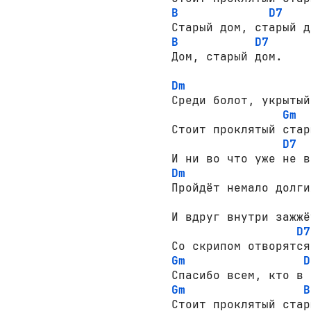
B
D7
B
D7
Дом, старый дом.

Dm
Среди болот, укрытый
Gm
Стоит проклятый стар
D7
Dm
Пройдёт немало долги
И вдруг внутри зажжё
D7
Gm
D
Gm
B