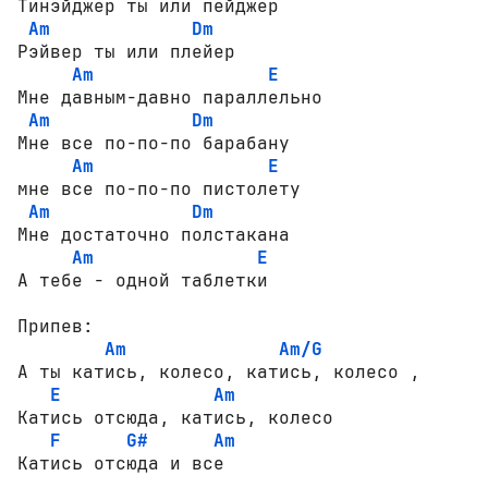
Тинэйджер ты или пейджер

Am
Dm
Рэйвер ты или плейер

Am
E
Мне давным-давно параллельно

Am
Dm
Мне все по-по-по барабану 

Am
E
мне все по-по-по пистолету

Am
Dm
Мне достаточно полстакана

Am
E
А тебе - одной таблетки

Припев:

Am
Am/G
А ты катись, колесо, катись, колесо ,

E
Am
Катись отсюда, катись, колесо

F
G#
Am
Катись отсюда и все