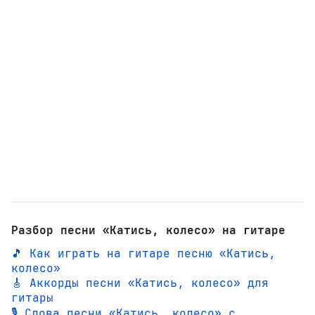
Разбор песни «Катись, колесо» на гитаре
🎵 Как играть на гитаре песню «Катись,
колесо»
🎸 Аккорды песни «Катись, колесо» для
гитары
🎙️ Слова песни «Катись, колесо» с