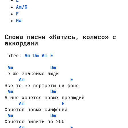
E
Am/G
F
G#
Слова песни «Катись, колесо» с
аккордами
Intro: 
Am
Dm
Am
E
Am
Dm
Те же знакомые люди

Am
E
Все те же портреты на фоне

Am
Dm
А мне хочется новых прелюдий

Am
E
Хочется новых симфоний

Am
Dm
Хочется выпить по 200

Am
E