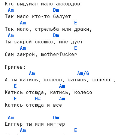
Кто выдумал мало аккордов

Am
Dm
Так мало кто-то балует

Am
E
Так мало, стрельба или драки,

Am
Dm
Ты закрой окошко, мне дует

Am
E
Сам закрой, motherfucker

Припев:

Am
Am/G
А ты катись, колесо, катись, колесо ,

E
Am
Катись отсюда, катись, колесо

F
G#
Am
Катись отсюда и все

Am
Dm
Диггер ты или ниггер

Am
E