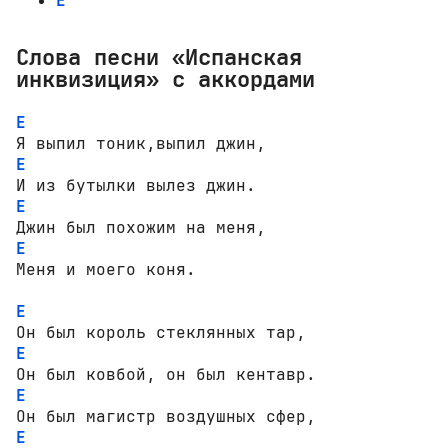
E
Слова песни «Испанская
инквизиция» с аккордами
E
E
E
E
Меня и моего коня.

E
E
E
E