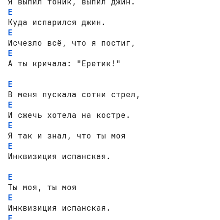
E
E
E
А ты кричала: "Еретик!"

E
E
E
E
Инквизиция испанская.

E
E
E