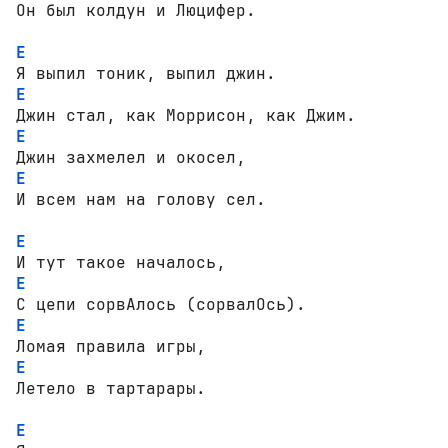
Он был колдун и Люцифер.

E
E
E
E
И всем нам на голову сел.

E
E
E
E
Летело в тартарары.

E