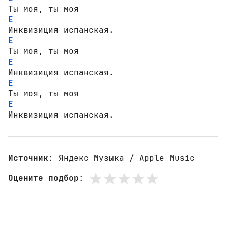
E
E
E
E
E
Инквизиция испанская.
Источник
: Яндекс Музыка / Apple Music
Оцените подбор
: