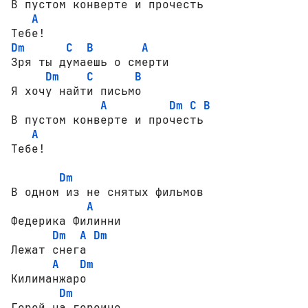
В пустом конверте и прочесть  

A
Dm
C
B
A
Зря ты думаешь о смерти      

Dm
C
B
Я хочу найти письмо            

A
Dm
C
B
В пустом конверте и прочесть  

A
Тебе!

Dm
В одном из не снятых фильмов 

A
Федерика Филинни

Dm
A
Dm
Лежат снега

A
Dm
Килиманжаро

Dm
Герой на героине
