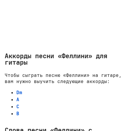
Аккорды песни «Феллини» для
гитары
Чтобы сыграть песню «Феллини» на гитаре,
вам нужно выучить следующие аккорды:
Dm
A
C
B
Слова песни «Феллини» с