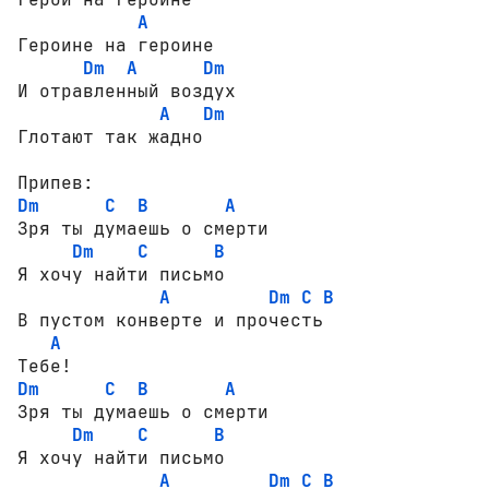
A
Героине на героине

Dm
A
Dm
И отравленный воздух

A
Dm
Глотают так жадно

Dm
C
B
A
Зря ты думаешь о смерти      

Dm
C
B
Я хочу найти письмо            

A
Dm
C
B
В пустом конверте и прочесть  

A
Dm
C
B
A
Зря ты думаешь о смерти      

Dm
C
B
Я хочу найти письмо            

A
Dm
C
B