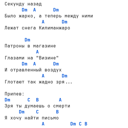
Секунду назад 

Dm
A
Dm
Было жарко, а теперь между ними

A
Dm
Лежат снега Килиманжаро

Dm
Патроны в магазине

A
Глазами на "Визине"

Dm
A
Dm
И отравленный воздух

A
Dm
Глотают так жадно зря...

Dm
C
B
A
Зря ты думаешь о смерти      

Dm
C
B
Я хочу найти письмо            

A
Dm
C
B