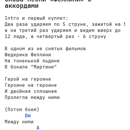
аккордами
Intro и первый куплет:

Два раза ударяем по 5 струне, зажатой на 5 л
а на третий раз ударяем и ведем вверх до 

12 лада, а четвертый раз - 6 струну

В одном из не снятых фильмов 

Федерика Феллини

На тоненькой льдине

В бокале "Мартини"

Герой на героине

Героине на героине

И двойная сплошная

Пролегла между ними

(Потом боем)

Dm
Между ними 

A