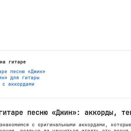
на гитаре
аре песню «Джин»
ин» для гитары
» с аккордами
гитаре песню «Джин»: аккорды, те
знакомимся с оригинальными аккордами, которы
ценим, реально ли научиться играть эту песню