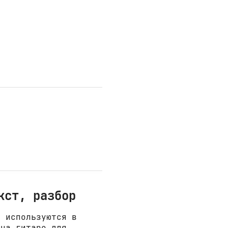
кст, разбор
е используются в
 на гитаре для