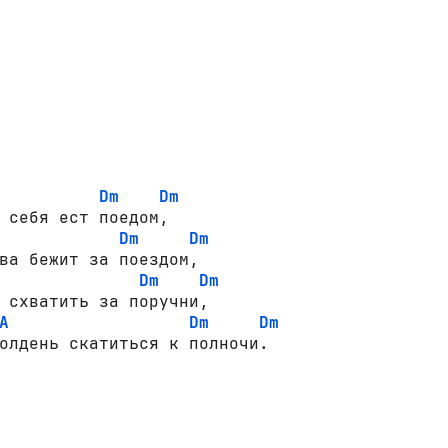
Dm
Dm
 себя ест поедом,

Dm
Dm
ва бежит за поездом,

Dm
Dm
 схватить за поручни,

A
Dm
Dm
олдень скатиться к полночи.
