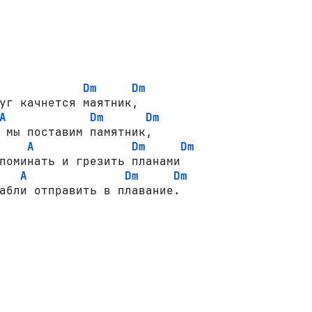
Dm
Dm
уг качнется маятник,

A
Dm
Dm
 мы поставим памятник,

A
Dm
Dm
поминать и грезить планами

A
Dm
Dm
абли отправить в плавание.
