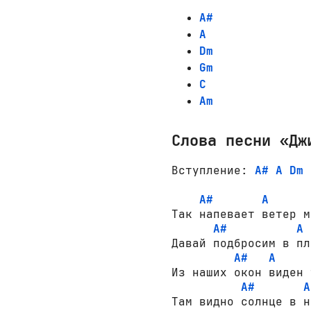
A#
A
Dm
Gm
C
Am
Слова песни «Дж
Вступление: 
A#
A
Dm
A#
A
Так напевает ветер м
A#
A
Давай подбросим в пл
A#
A
Из наших окон виден 
A#
A
Там видно солнце в н