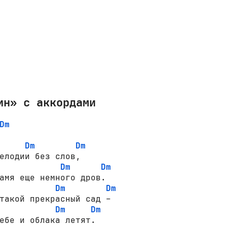
ин» с аккордами
Dm
Dm
Dm
елодии без слов,

Dm
Dm
амя еще немного дров.

Dm
Dm
такой прекрасный сад –

Dm
Dm
ебе и облака летят.
