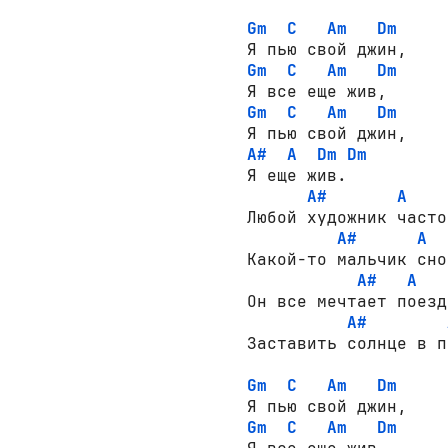
Gm
C
Am
Dm
Gm
C
Am
Dm
Gm
C
Am
Dm
A#
A
Dm
Dm
Я еще жив.

A#
A
Любой художник часто
A#
A
Какой-то мальчик сно
A#
A
Он все мечтает поезд
A#
Заставить солнце в п
Gm
C
Am
Dm
Gm
C
Am
Dm