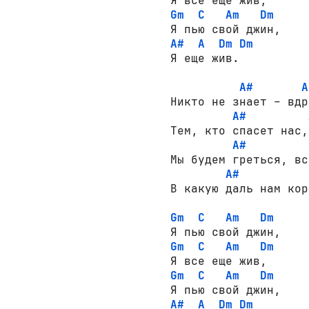
Gm
C
Am
Dm
A#
A
Dm
Dm
Я еще жив.

A#
A
Никто не знает – вдр
A#
Тем, кто спасет нас,
A#
Мы будем греться, вс
A#
В какую даль нам кор
Gm
C
Am
Dm
Gm
C
Am
Dm
Gm
C
Am
Dm
A#
A
Dm
Dm