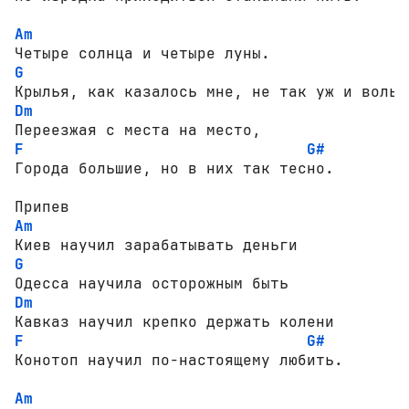
Am
G
Dm
F
G#
Города большие, но в них так тесно.

Am
G
Dm
F
G#
Конотоп научил по-настоящему любить.

Am