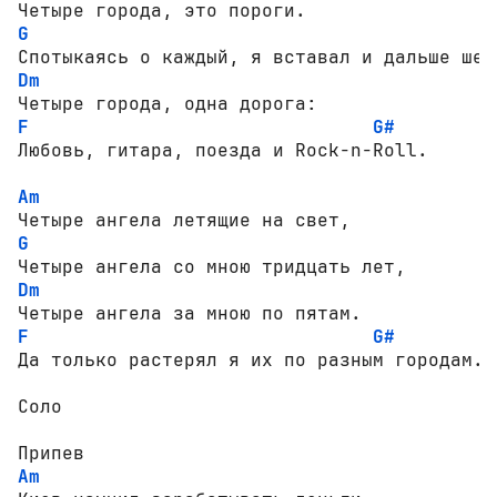
G
Dm
F
G#
Любовь, гитара, поезда и Rock-n-Roll.

Am
G
Dm
F
G#
Да только растерял я их по разным городам.

Соло

Am