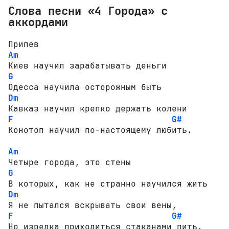
Слова песни «4 Города» с
аккордами
Am
G
Dm
F
G#
Конотоп научил по-настоящему любить.

Am
G
Dm
F
G#
Но изредка приходиться стаканами пить.
