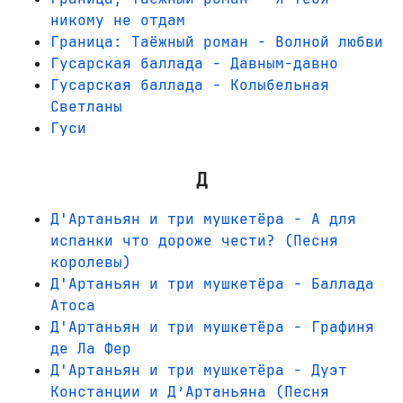
никому не отдам
Граница: Таёжный роман - Волной любви
Гусарская баллада - Давным-давно
Гусарская баллада - Колыбельная
Светланы
Гуси
Д
Д'Артаньян и три мушкетёра - А для
испанки что дороже чести? (Песня
королевы)
Д'Артаньян и три мушкетёра - Баллада
Атоса
Д'Артаньян и три мушкетёра - Графиня
де Ла Фер
Д'Артаньян и три мушкетёра - Дуэт
Констанции и Д’Артаньяна (Песня