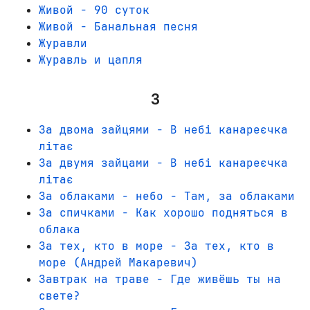
Живой - 90 суток
Живой - Банальная песня
Жуpaвли
Журавль и цапля
З
За двома зайцями - В небі канареєчка
літає
За двумя зайцами - В небі канареєчка
літає
За облаками - небо - Там, за облаками
За спичками - Как хорошо подняться в
облака
За тех, кто в море - За тех, кто в
море (Андрей Макаревич)
Завтрак на траве - Где живёшь ты на
свете?