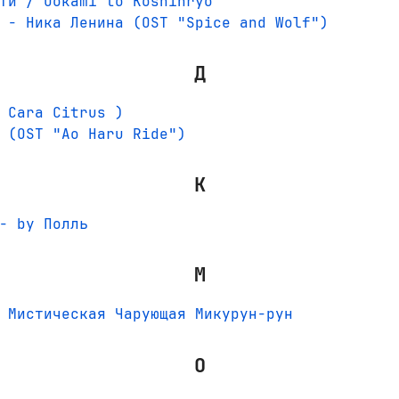
ти / Ookami to Koshinryo
 - Ника Ленина (OST "Spice and Wolf")
Д
 Cara Citrus )
 (OST "Ao Haru Ride")
К
- by Полль
М
 Мистическая Чарующая Микурун-рун
О