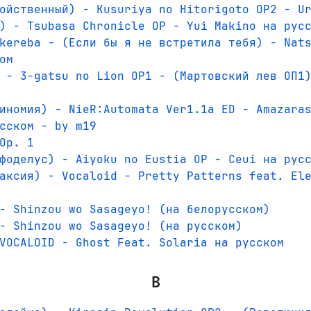
ойственный) - Kusuriya no Hitorigoto OP2 - U
) - Tsubasa Chronicle OP - Yui Makino на рус
kereba - (Если бы я не встретила тебя) - Nat
ом
 - 3-gatsu no Lion OP1 - (Мартовский лев ОП1
иномия) - NieR:Automata Ver1.1a ED - Amazara
сском - by m19
Op. 1
фоделус) - Aiyoku no Eustia OP - Ceui на рус
аксия) - Vocaloid - Pretty Patterns feat. El
- Shinzou wo Sasageyo! (на белорусском)
- Shinzou wo Sasageyo! (на русском)
VOCALOID - Ghost Feat. Solaria на русском
B