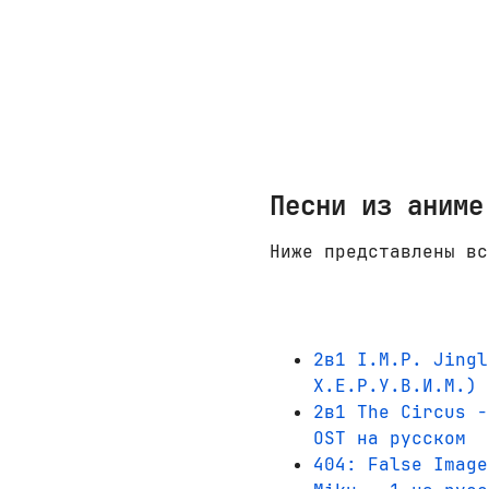
Песни из аниме
Ниже представлены вс
2в1 I.M.P. Jingl
Х.Е.Р.У.В.И.М.) 
2в1 The Circus -
OST на русском
404: False Image