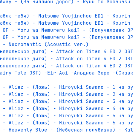
Away - (За миллион дорог) - Ryuu to Sobakasu
юблю тебя) - Natsume Yuujinchou ED1 - Kourin
юблю тебя) - Natsume Yuujinchou ED1 - Kourin
 OP - Yoru wa Nemureru kai? - (Получеловек O
 OP - Yoru wa Nemureru kai? - (Получеловек O
 - Necromantic (Acoustic ver.)
ьявольское дитя) - Attack on Titan 4 ED 2 OS
ьявольское дитя) - Attack on Titan 4 ED 2 OS
ьявольское дитя) - Attack on Titan 4 ED 2 OS
airy Tale OST) -Eir Aoi -Альдноа Зеро -(Сказ
 - Aliez - (Ложь) - Hiroyuki Sawano - 1 на р
 - Aliez - (Ложь) - Hiroyuki Sawano - 2 на р
 - Aliez - (Ложь) - Hiroyuki Sawano - 3 на р
 - Aliez - (Ложь) - Hiroyuki Sawano - 4 на р
 - Aliez - (Ложь) - Hiroyuki Sawano - 5 на р
 - Aliez - (Ложь) - Hiroyuki Sawano - 6 на р
 - Heavenly Blue - (Небесная голубизна) - Ka