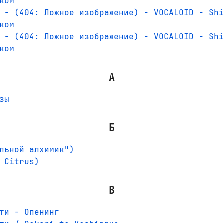
ком
 - (404: Ложное изображение) - VOCALOID - Sh
ком
 - (404: Ложное изображение) - VOCALOID - Sh
ком
А
зы
Б
льной алхимик")
 Citrus)
В
ти - Опенинг