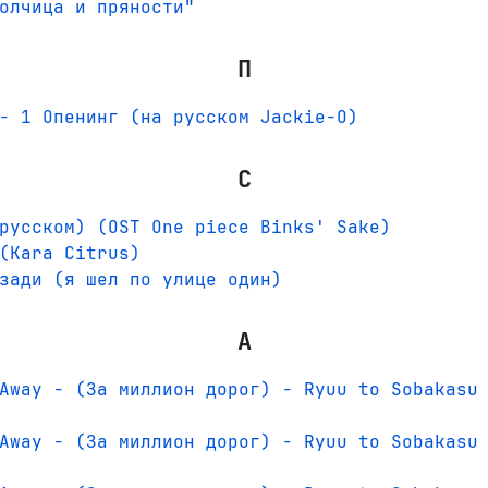
олчица и пряности"
П
- 1 Опенинг (на русском Jackie-O)
С
русском) (OST One piece Binks' Sake)
(Kara Citrus)
зади (я шел по улице один)
A
Away - (За миллион дорог) - Ryuu to Sobakasu
Away - (За миллион дорог) - Ryuu to Sobakasu