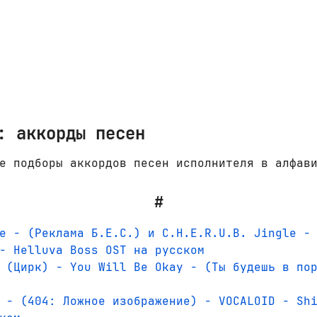
: аккорды песен
е подборы аккордов песен исполнителя в алфав
#
e - (Реклама Б.Е.С.) и C.H.E.R.U.B. Jingle -
- Helluva Boss OST на русском
 (Цирк) - You Will Be Okay - (Ты будешь в по
 - (404: Ложное изображение) - VOCALOID - Sh