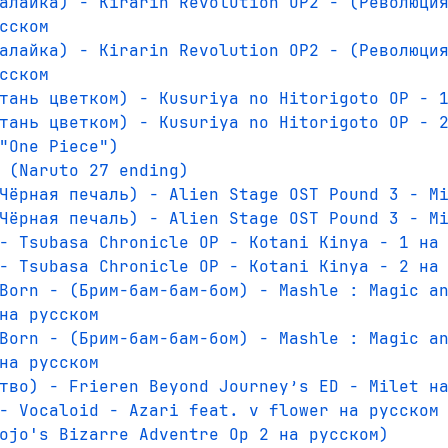
алайка) - Kirarin Revolution OP2 - (Революци
сском
алайка) - Kirarin Revolution OP2 - (Революци
сском
тань цветком) - Kusuriya no Hitorigoto OP - 
тань цветком) - Kusuriya no Hitorigoto OP - 
"One Piece")
 (Naruto 27 ending)
Чёрная печаль) - Alien Stage OST Pound 3 - M
Чёрная печаль) - Alien Stage OST Pound 3 - M
- Tsubasa Chronicle OP - Kotani Kinya - 1 на
- Tsubasa Chronicle OP - Kotani Kinya - 2 на
Born - (Брим-бам-бам-бом) - Mashle : Magic a
на русском
Born - (Брим-бам-бам-бом) - Mashle : Magic a
на русском
тво) - Frieren Beyond Journey’s ED - Milet н
- Vocaloid - Azari feat. v flower на русском
ojo's Bizarre Adventre Op 2 на русском)