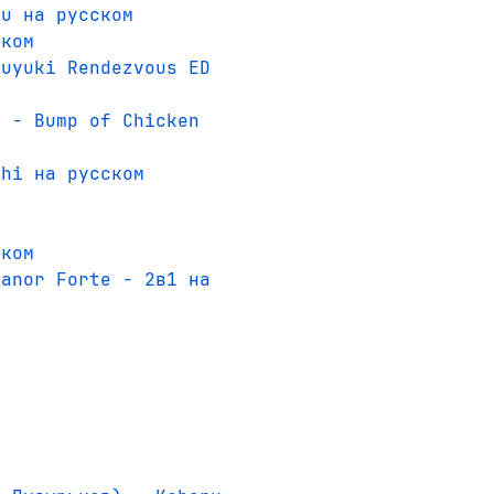
ru на русском
ском
suyuki Rendezvous ED
) - Bump of Chicken
shi на русском
ском
eanor Forte - 2в1 на