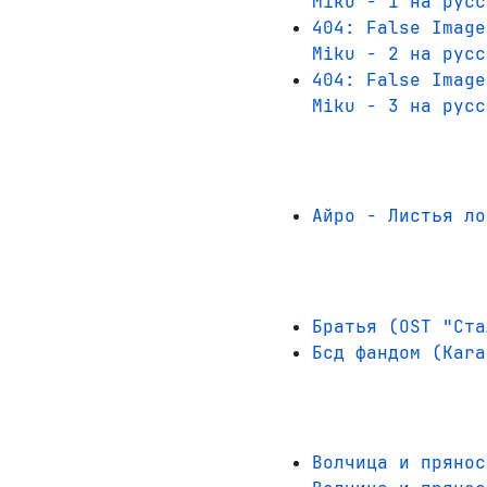
Miku - 1 на русс
404: False Image
Miku - 2 на русс
404: False Image
Miku - 3 на русс
Айро - Листья ло
Братья (OST "Ста
Бсд фандом (Kara
Волчица и прянос