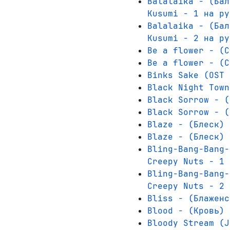
Balalaika - (Бал
Kusumi - 1 на ру
Balalaika - (Бал
Kusumi - 2 на ру
Be a flower - (С
Be a flower - (С
Binks Sake (OST 
Black Night Town
Black Sorrow - (
Black Sorrow - (
Blaze - (Блеск) 
Blaze - (Блеск) 
Bling-Bang-Bang-
Creepy Nuts - 1 
Bling-Bang-Bang-
Creepy Nuts - 2 
Bliss - (Блаженс
Blood - (Кровь) 
Bloody Stream (J