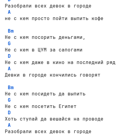
Разобрали всех девок в городе 

A
не с кем просто пойти выпить кофе

Bm
Не с кем посорить деньгами,

G
Не с кем в ЦУМ за сапогами

D
Не с кем даже в кино на последний ряд

A
Девки в городе кончились говорят

Bm
Не с кем посидеть да выпить

G
Не с кем посетить Египет

D
Хоть ступай да вешайся на проводе

A
Разобрали всех девок в городе
