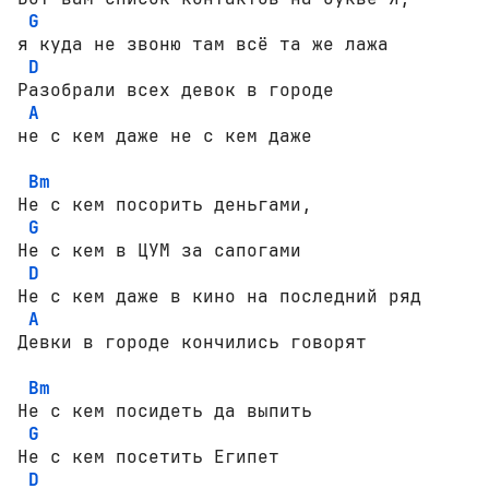
G
я куда не звоню там всё та же лажа

D
Разобрали всех девок в городе 

A
не с кем даже не с кем даже

Bm
Не с кем посорить деньгами,

G
Не с кем в ЦУМ за сапогами

D
Не с кем даже в кино на последний ряд

A
Девки в городе кончились говорят

Bm
Не с кем посидеть да выпить

G
Не с кем посетить Египет

D