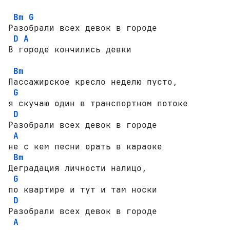
Bm
G
Разобрали всех девок в городе

D
A
В городе кончились девки

Bm
Пассажирское кресло неделю пусто, 

G
я скучаю один в транспортном потоке

D
Разобрали всех девок в городе 

A
не с кем песни орать в караоке

Bm
Деградация личности налицо, 

G
по квартире и тут и там носки

D
Разобрали всех девок в городе 

A