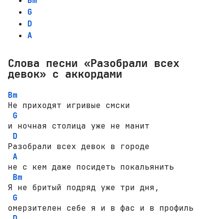
Bm
G
D
A
Слова песни «Разобрали всех
девок» с аккордами
Bm
Не приходят игривые смски 

G
и ночная столица уже не манит

D
Разобрали всех девок в городе 

A
не с кем даже посидеть покальянить

Bm
Я не бритый подряд уже три дня, 

G
омерзителен себе я и в фас и в профиль

D