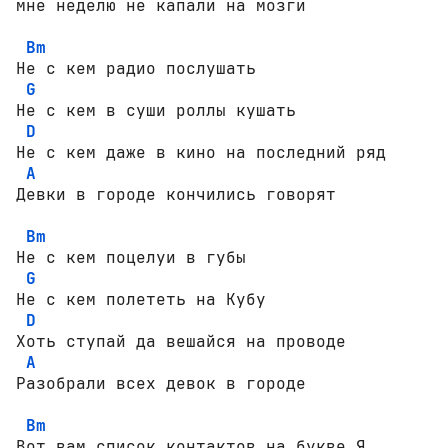
мне неделю не капали на мозги

Bm
Не с кем радио послушать

G
Не с кем в суши роллы кушать

D
Не с кем даже в кино на последний ряд

A
Девки в городе кончились говорят

Bm
Не с кем поцелуи в губы

G
Не с кем полететь на Кубу

D
Хоть ступай да вешайся на проводе

A
Разобрали всех девок в городе

Bm
Вот вам список контактов на букве Я, 
