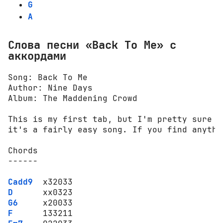
G
A
Слова песни «Back To Me» с
аккордами
Song: Back To Me

Author: Nine Days

Album: The Maddening Crowd

This is my first tab, but I'm pretty sure  
it's a fairly easy song. If you find anythi
Chords

------

Cadd9
D
G6
F