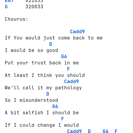
Em7
G
      320033

Chourus:

Cadd9
If You would just come back to me

D
I would be so good

G6
Put your trust back in me

F
At least I think you should

Cadd9
We'll call it my pathology

D
So I misunderstood

G6
A
 bit selfish I should be

F
If I could change I would

Cadd9
D
G6
F