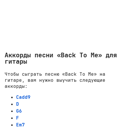
Аккорды песни «Back To Me» для
гитары
Чтобы сыграть песню «Back To Me» на
гитаре, вам нужно выучить следующие
аккорды:
Cadd9
D
G6
F
Em7