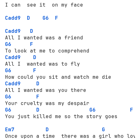
I can  see it  on my face

Cadd9
D
G6
F
Cadd9
D
G6
F
Cadd9
D
G6
F
Cadd9
D
G6
F
G6
D
G6
F
You just killed me so the story goes

Em7
D
G
Once upon a time  there was a girl who love