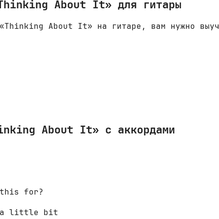
Thinking About It» для гитары
«Thinking About It» на гитаре, вам нужно выу
inking About It» с аккордами
 

this for? 

a little bit 
