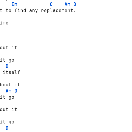
Em
C
Am
D
t to find any replacement. 

ime 

out it 

it go 

D
 itself 

bout it 

Am
D
it go 

out it 

it go 

D