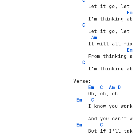
C
     Let it go, let 
Em
     I'm thinking ab
C
     Let it go, let 
Am
     It will all fix
Em
     From thinking a
C
     I'm thinking ab
Verse: 

Em
C
Am
D
     Oh, oh, oh

Em
C
     I know you work
     And you can't w
Em
C
     But if I'll tak