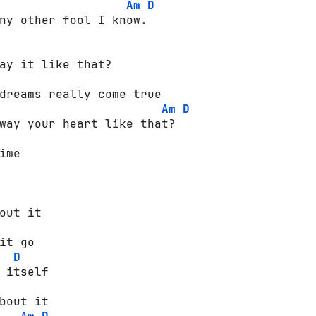
Am
D
ny other fool I know. 

ay it like that? 

dreams really come true 

Am
D
way your heart like that? 

ime 

out it 

it go 

D
 itself 

bout it 
