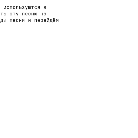
е используются в
ать эту песню на
рды песни и перейдём