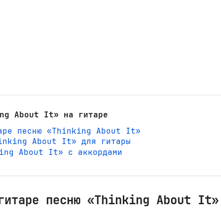
ng About It» на гитаре
аре песню «Thinking About It»
inking About It» для гитары
king About It» с аккордами
гитаре песню «Thinking About It»