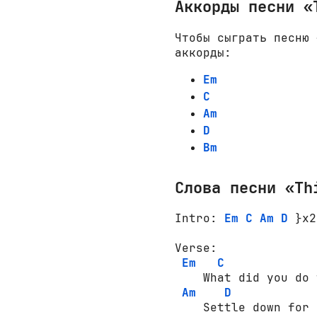
Аккорды песни «
Чтобы сыграть песню 
аккорды:
Em
C
Am
D
Bm
Слова песни «Th
Intro: 
Em
C
Am
D
 }x2
Verse: 

Em
C
    What did you do 
Am
D
    Settle down for 