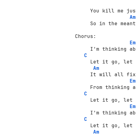
     You kill me jus
Am
     So in the meant
Chorus: 

Em
     I'm thinking ab
C
     Let it go, let 
Am
     It will all fix
Em
     From thinking a
C
     Let it go, let 
Em
     I'm thinking ab
C
     Let it go, let 
Am