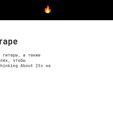
таре
я гитары, а также
елях, чтобы
Thinking About It» на