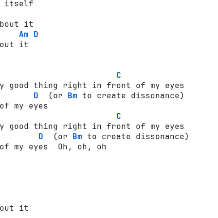
 itself 

bout it 

Am
D
out it 

C
y good thing right in front of my eyes 

D
  (or 
Bm
 to create dissonance) 

of my eyes 

C
y good thing right in front of my eyes 

D
  (or 
Bm
 to create dissonance) 

of my eyes  Oh, oh, oh   

out it 
