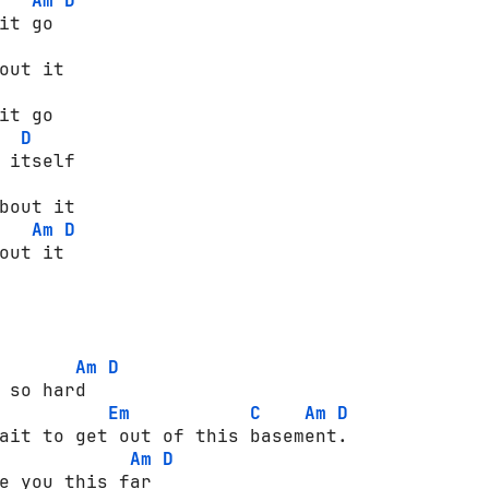
Am
D
it go 

out it 

it go 

D
 itself 

bout it 

Am
D
out it 

Am
D
 so hard 

Em
C
Am
D
ait to get out of this basement. 

Am
D
e you this far 
