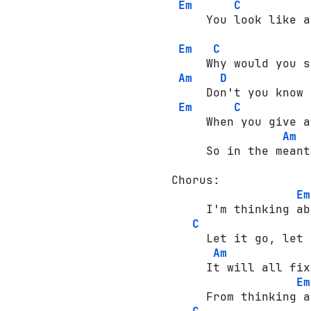
Em
C
     You look like a
Em
C
     Why would you s
Am
D
     Don't you know 
Em
C
     When you give a
Am
     So in the meant
Chorus: 

Em
     I'm thinking ab
C
     Let it go, let 
Am
     It will all fix
Em
     From thinking a