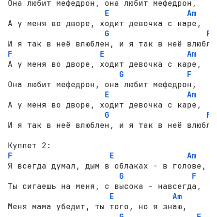
Она любит мефедрон, она любит мефедрон,

E
Am
А у меня во дворе, ходит девочка с каре,

G
F
F
E
Am
А у меня во дворе, ходит девочка с каре,

G
F
Она любит мефедрон, она любит мефедрон,

E
Am
А у меня во дворе, ходит девочка с каре,

G
F
И я так в неё влюблен, и я так в неё влюблен
F
E
Am
Я всегда думал, дым в облаках - в голове,

G
F
Ты сигаешь на меня, с высока - навсегда,

E
Am
Меня мама убедит, ты того, но я знаю,

G
F