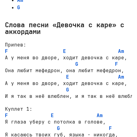
Am
G
Слова песни «Девочка с каре» с
аккордами
F
E
Am
А у меня во дворе, ходит девочка с каре,

G
F
Она любит мефедрон, она любит мефедрон,

E
Am
А у меня во дворе, ходит девочка с каре,

G
F
И я так в неё влюблен, и я так в неё влюблен
F
E
Am
Я глаза уберу с потолка в голове,

G
F
Я касаюсь твоих губ, языка - никогда,
