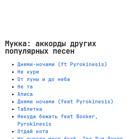
Мукка: аккорды других
популярных песен
Днями-ночами (ft Pyrokinesis)
Не кури
От луны и до неба
Не та
Алиса
Днями ночами (feat Pyrokinesis)
Таблетка
Некуда бежать feat Booker,
Pyrokinesis
Отдай кота
Не выводи меня feat. Три Дня Дождя