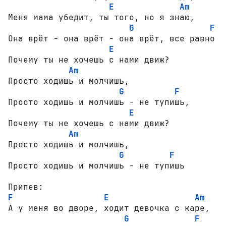
E
Am
Меня мама убедит, ты того, но я знаю,

G
F
Она врёт - она врёт - она врёт, все равно

E
Почему ты не хочешь с нами движ?

Am
Просто ходишь и молчишь, 

G
F
Просто ходишь и молчишь - не тупишь,

E
Почему ты не хочешь с нами движ?

Am
Просто ходишь и молчишь, 

G
F
Просто ходишь и молчишь - не тупишь

F
E
Am
А у меня во дворе, ходит девочка с каре,

G
F