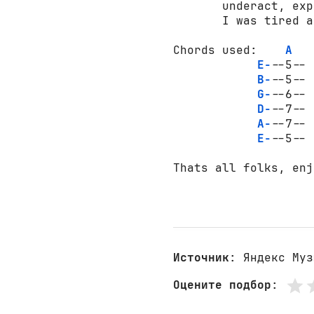
       underact, exp
       I was tired a
Chords used:    
A
E-
--5-- 
B-
--5-- 
G-
--6-- 
D-
--7-- 
A-
--7-- 
E-
--5-- 
Thats all folks, enj
Источник
: Яндекс Муз
Оцените подбор
: