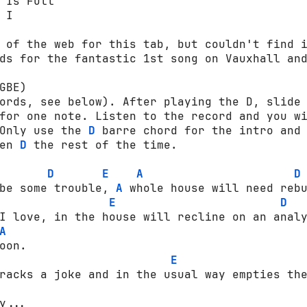
 Is Full

I

 of the web for this tab, but couldn't find i
ds for the fantastic 1st song on Vauxhall and
GBE)

ords, see below). After playing the D, slide 
for one note. Listen to the record and you wi
Only use the 
D
 barre chord for the intro and 
en 
D
 the rest of the time.

D
E
A
D
be some trouble, 
A
 whole house will need rebu
E
D
I love, in the house will recline on an analy
A
oon.

E
racks a joke and in the usual way empties the
y...
