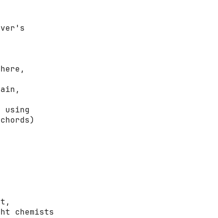
ver's

here,

ain, 

 using

chords)

t,

ht chemists
