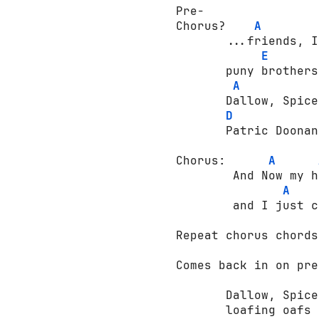
Pre-

Chorus?    
A
       ...friends, I
E
       puny brothers.
A
       Dallow, Spice
D
       Patric Doonan
Chorus:      
A
        And Now my h
A
        and I just c
Repeat chorus chords
Comes back in on pre
       Dallow, Spice
       loafing oafs 