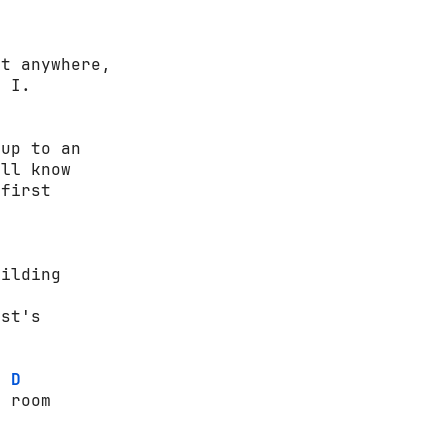
t anywhere,

 I.

up to an

ll know   

first

ilding

st's

D
 room
