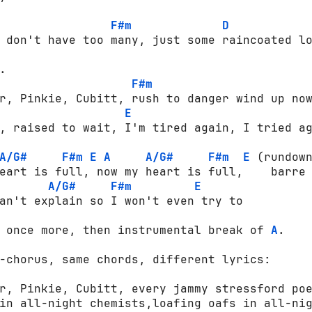
F#m
D
 don't have too many, just some raincoated lo


F#m
r, Pinkie, Cubitt, rush to danger wind up now
E
, raised to wait, I'm tired again, I tried ag
A/G#
F#m
E
A
A/G#
F#m
E
 (rundown
eart is full, now my heart is full,    barre 
A/G#
F#m
E
an't explain so I won't even try to

 once more, then instrumental break of 
A
.

-chorus, same chords, different lyrics:

r, Pinkie, Cubitt, every jammy stressford poe
in all-night chemists,loafing oafs in all-nig