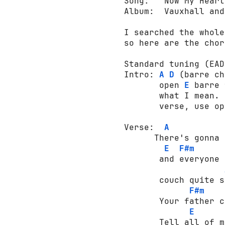
Song:   Now My Heart
Album:  Vauxhall and 
I searched the whole
so here are the chor
Standard tuning (EAD
Intro: 
A
D
 (barre ch
       open 
E
 barre 
       what I mean. 
       verse, use op
Verse:  
A
      There's gonna 
E
F#m
       and everyone 
       couch quite s
F#m
       Your father c
E
       Tell all of m