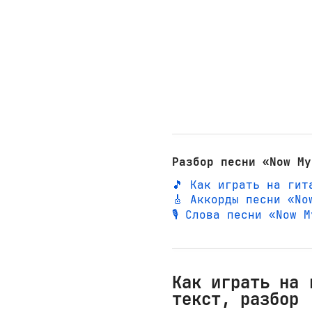
Разбор песни «Now My
🎵 Как играть на гит
🎸 Аккорды песни «No
🎙️ Слова песни «Now
Как играть на 
текст, разбор