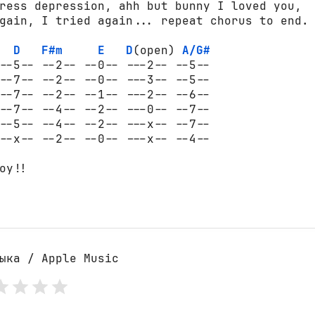
ress depression, ahh but bunny I loved you,

gain, I tried again... repeat chorus to end.

D
F#m
E
D
(open) 
A/G#
--5-- --2-- --0-- ---2-- --5--

--7-- --2-- --0-- ---3-- --5--

--7-- --2-- --1-- ---2-- --6--

--7-- --4-- --2-- ---0-- --7--

--5-- --4-- --2-- ---x-- --7--

--x-- --2-- --0-- ---x-- --4--

oy!!

ыка / Apple Music