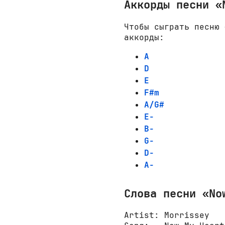
Аккорды песни «
Чтобы сыграть песню 
аккорды:
A
D
E
F#m
A/G#
E-
B-
G-
D-
A-
Слова песни «No
Artist: Morrissey
