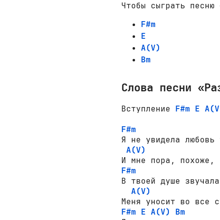
Чтобы сыграть песню 
F#m
E
A(V)
Bm
Слова песни «Ра
Вступление 
F#m
E
A(V
F#m
Я не увидела любовь 
A(V)
F#m
В твоей душе звучала
A(V)
F#m
E
A(V)
Bm