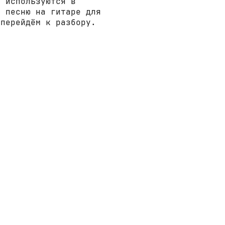
е используются в
у песню на гитаре для
 перейдём к разбору.