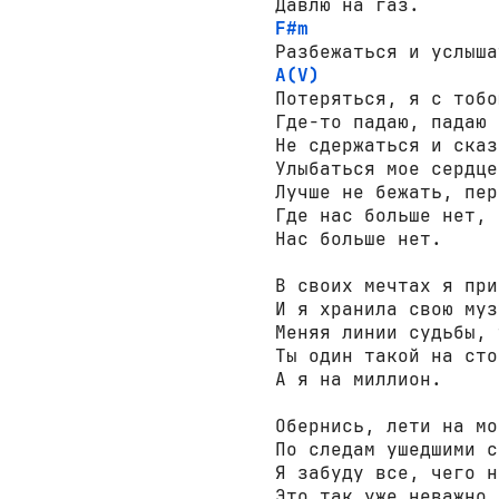
F#m
A(V)
Потеряться, я с тобо
Где-то падаю, падаю 
Не сдержаться и сказ
Улыбаться мое сердце
Лучше не бежать, пер
Где нас больше нет,

Нас больше нет.

В своих мечтах я при
И я хранила свою муз
Меняя линии судьбы, 
Ты один такой на сто
А я на миллион.

Обернись, лети на мо
По следам ушедшими с
Я забуду все, чего н
Это так уже неважно,