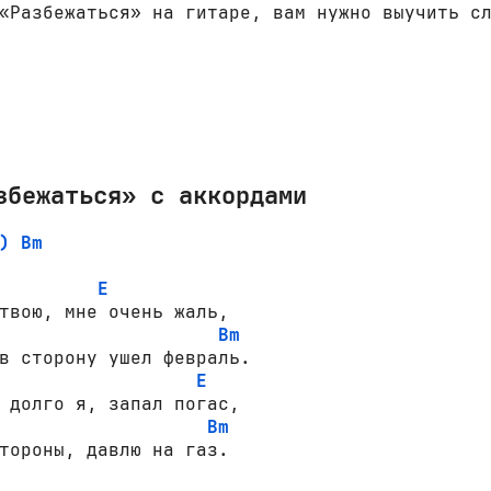
«Разбежаться» на гитаре, вам нужно выучить с
збежаться» с аккордами
)
Bm
E
твою, мне очень жаль,

Bm
E
 долго я, запал погас,

Bm