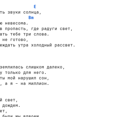
E
Bm
ю невесома.

в пропасть, где радуги свет,

ать тебе три слова.

 не готово,

еждать утра холодный рассвет.

землилась слишком далеко,

у только для него.

ты мой нарушил сон,

, а я – на миллион.

й свет,

 дождем.

ет,

 были мы вдвоем.
