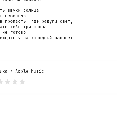
ть звуки солнца,

ю невесома.

в пропасть, где радуги свет,

ать тебе три слова.

 не готово,

еждать утра холодный рассвет.

ыка / Apple Music