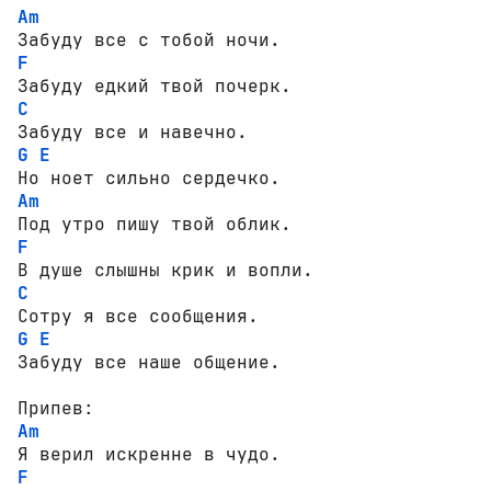
Am
F
C
G
E
Am
F
C
G
E
Забуду все наше общение. 

Am
F