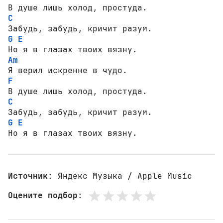
C
G
E
Am
F
C
G
E
Но я в глазах твоих вязну.
Источник
: Яндекс Музыка / Apple Music
Оцените подбор
: