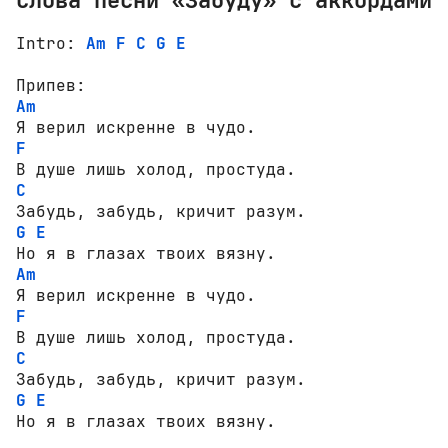
Intro: 
Am
F
C
G
E
Am
F
C
G
E
Am
F
C
G
E
Но я в глазах твоих вязну. 
