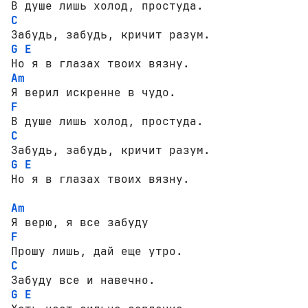
C
G
E
Am
F
C
G
E
Но я в глазах твоих вязну.  

Am
F
C
G
E