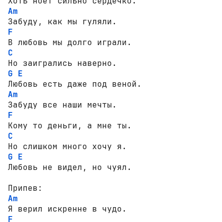
Am
F
C
G
E
Am
F
C
G
E
Любовь не видел, но чуял. 

Am
F