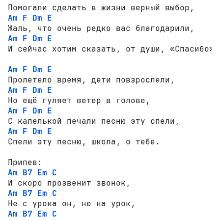
Am
F
Dm
E
Am
F
Dm
E
И сейчас хотим сказать, от души, «Спасибо»  
Am
F
Dm
E
Am
F
Dm
E
Am
F
Dm
E
Am
F
Dm
E
Спели эту песню, школа, о тебе. 

Am
B7
Em
C
Am
B7
Em
C
Am
B7
Em
C