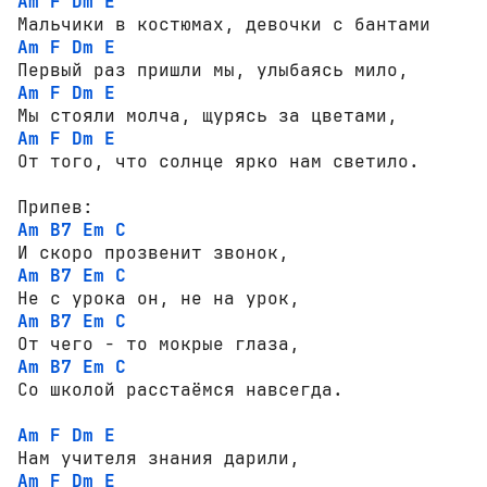
Am
F
Dm
E
Am
F
Dm
E
Am
F
Dm
E
Am
F
Dm
E
От того, что солнце ярко нам светило.  

Am
B7
Em
C
Am
B7
Em
C
Am
B7
Em
C
Am
B7
Em
C
Со школой расстаёмся навсегда.  

Am
F
Dm
E
Am
F
Dm
E