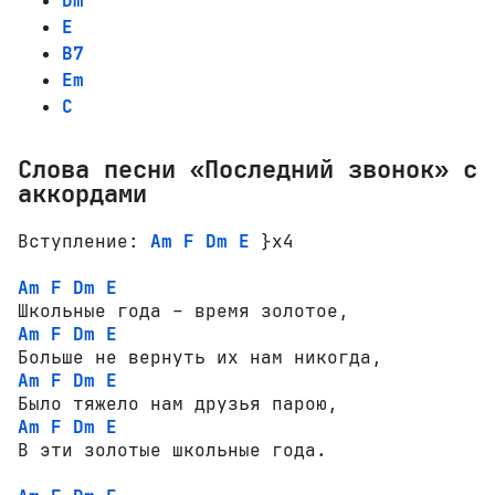
Dm
E
B7
Em
C
Слова песни «Последний звонок» с
аккордами
Вступление: 
Am
F
Dm
E
 }x4

Am
F
Dm
E
Am
F
Dm
E
Am
F
Dm
E
Am
F
Dm
E
В эти золотые школьные года.  
