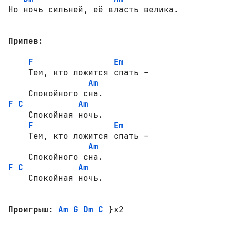
Но ночь сильней, её власть велика.

Припев:
F
Em
    Тем, кто ложится спать –

Am
F
C
Am
    Спокойная ночь.

F
Em
    Тем, кто ложится спать –

Am
F
C
Am
    Спокойная ночь.

Проигрыш:
Am G Dm C
 }x2
