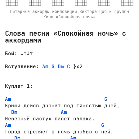
Гитарные аккорды композиции Виктора Цоя и группы
Кино «Спокойная ночь»
Слова песни «Спокойная ночь» с
аккордами
Бой:
 ↓↑↓↑

Вступление:
Am G Dm C
 }x2

Куплет 1:
Am
G
Крыши домов дрожат под тяжестью дней,

Dm
Am
Am
G
Город стреляет в ночь дробью огней,

Dm 
Am