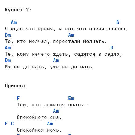
Куплет 2:
Am
G
Dm
Am
Am
G
Dm
Am
Их не догнать, уже не догнать.

Припев:
F
Em
    Тем, кто ложится спать –

Am
F
C
Am
    Спокойная ночь.
