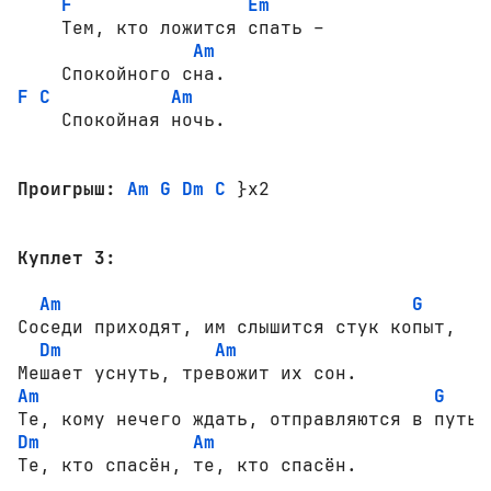
F
Em
    Тем, кто ложится спать –

Am
F
C
Am
    Спокойная ночь.

Проигрыш:
Am G Dm C
 }x2

Куплет 3:
Am
G
Соседи приходят, им слышится стук копыт,

Dm
Am
Am
G
Dm
Am
Те, кто спасён, те, кто спасён.
