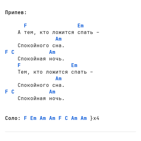
Припев:
F
Em
    А тем, кто ложится спать –

Am
F
C
Am
    Спокойная ночь.

F
Em
    Тем, кто ложится спать –

Am
F
C
Am
    Спокойная ночь.

Соло:
F Em Am Am F C Am Am
 }x4