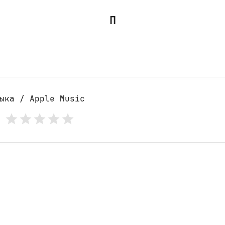
П
ыка / Apple Music
: