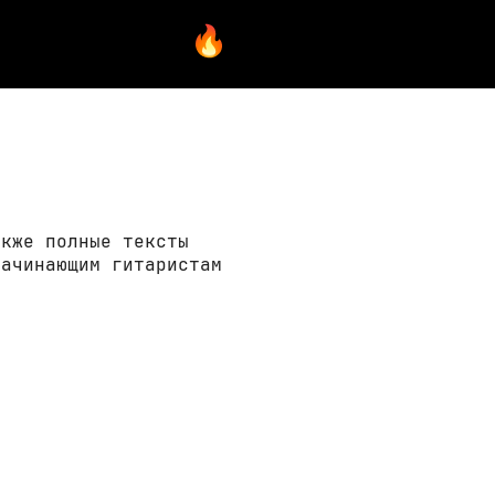
акже полные тексты
начинающим гитаристам