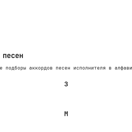
 песен
е подборы аккордов песен исполнителя в алфав
З
М