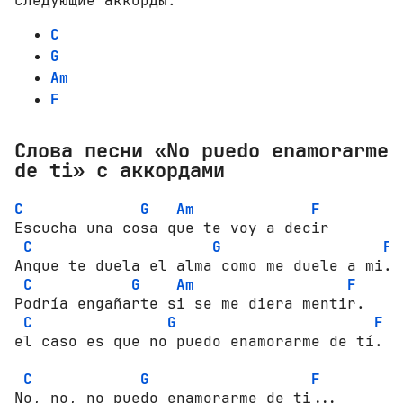
следующие аккорды:
C
G
Am
F
Слова песни «No puedo enamorarme
de ti» с аккордами
C
G
Am
F
Escucha una cosa que te voy a decir 

C
G
F
Anque te duela el alma como me duele a mi. 

C
G
Am
F
Podría engañarte si se me diera mentir. 

C
G
F
el caso es que no puedo enamorarme de tí. 

C
G
F
No, no, no puedo enamorarme de ti... 
