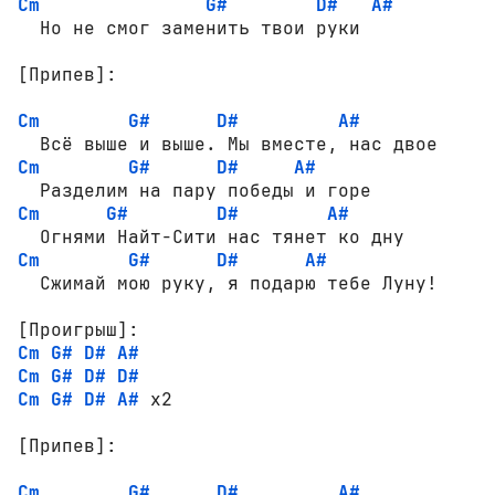
Cm
G#
D#
A#
  Но не смог заменить твои руки

[Припев]:
Cm
G#
D#
A#
Cm
G#
D#
A#
Cm
G#
D#
A#
Cm
G#
D#
A#
[Проигрыш]:
Cm
G#
D#
A#
Cm
G#
D#
D#
Cm
G#
D#
A#
 x2

[Припев]:
Cm
G#
D#
A#