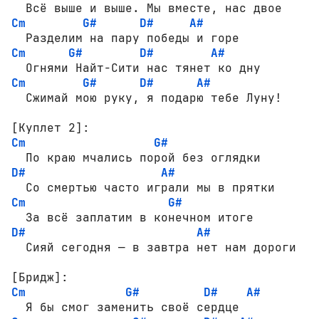
Cm
G#
D#
A#
Cm
G#
D#
A#
Cm
G#
D#
A#
[Куплет 2]:
Cm
G#
D#
A#
Cm
G#
D#
A#
  Сияй сегодня — в завтра нет нам дороги

[Бридж]:
Cm
G#
D#
A#