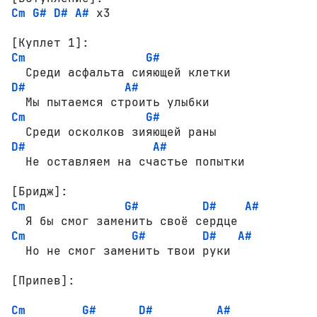
Cm
G#
D#
A#
 x3

[Куплет 1]:
Cm
G#
D#
A#
Cm
G#
D#
A#
  Не оставляем на счастье попытки

[Бридж]:
Cm
G#
D#
A#
Cm
G#
D#
A#
  Но не смог заменить твои руки

[Припев]:
Cm
G#
D#
A#