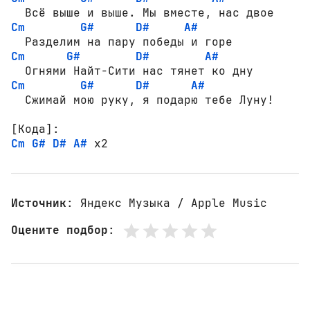
Cm
G#
D#
A#
Cm
G#
D#
A#
Cm
G#
D#
A#
[Кода]:
Cm
G#
D#
A#
 x2
Источник
: Яндекс Музыка / Apple Music
Оцените подбор
: