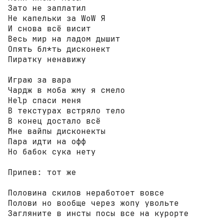
Зато не заплатил 

Не капельки за WoW Я

И снова всё висит 

Весь мир на ладом дышит

Опять бл*ть дисконект

Пиратку ненавижу

Играю за вара

Чардж в моба жму я смело

Help спаси меня

В текстурах встряло тело

В конец достало всё

Мне вайпы дисконекты

Пара идти на офф

Но бабок сука нету

Припев: тот же

Половина скилов неработоет вовсе 

Полови но вообще через жопу увольте 

Загляните в инсты посы все на курорте
