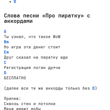
D
Слова песни «Про пиратку» с
аккордами
G
Bm
Em
C
D
БЕСПЛАТНО

(далее все те же аккорды только без 
D
)

Припев:

Сквозь стен и потолки

Меня имеют мобы
