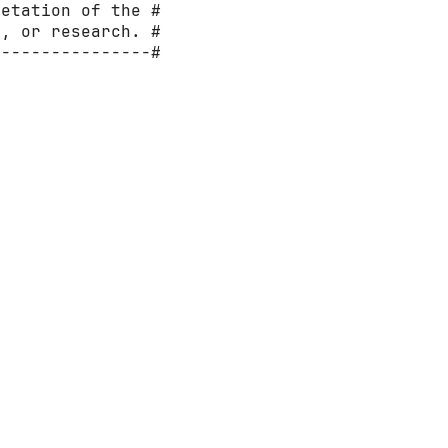
etation of the #

, or research. #

---------------#
