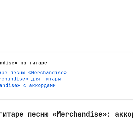
ndise» на гитаре
аре песню «Merchandise»
rchandise» для гитары
handise» с аккордами
гитаре песню «Merchandise»: акко