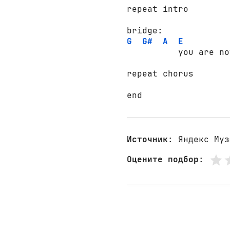
repeat intro

G
G#
A
E
          you are no
repeat chorus

end
Источник
: Яндекс Муз
Оцените подбор
: