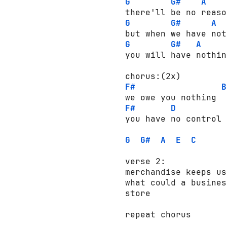
G
G#
A
G
G#
A
G
G#
A
you will have nothin
F#
B
F#
D
you have no control

G
G#
A
E
C
verse 2:

merchandise keeps us
what could a busines
store

repeat chorus
