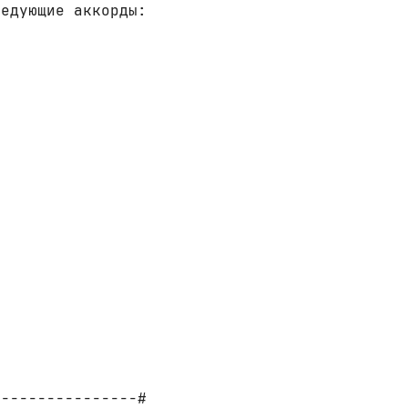
ледующие аккорды:
---------------#
