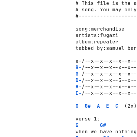
# This file is the a
# song. You may only
#-------------------
song:merchandise

artists:fugazi

album:repeater

tabbed by:samuel bar
B-
G-
D-
A-
E-
/--x--x--x--x--x--
G
G#
A
E
C
  (2x)

G
G#