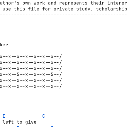
uthor's own work and represents their interpr
 use this file for private study, scholarship
---------------------------------------------
ker

x--x--x--x--x--x--x--/

E
C