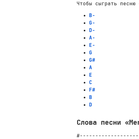
Чтобы сыграть песню 
B-
G-
D-
A-
E-
G
G#
A
E
C
F#
B
D
Слова песни «Me
#-------------------