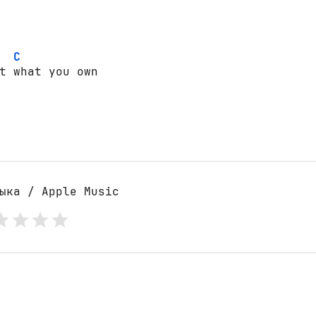
C
t what you own

ыка / Apple Music