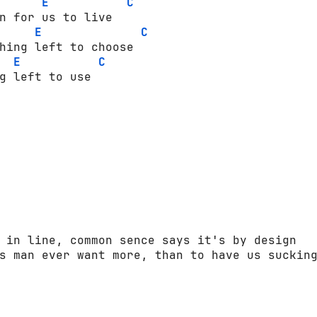
E
C
E
C
E
C
g left to use

 in line, common sence says it's by design

s man ever want more, than to have us sucking