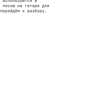
е используются в
у песню на гитаре для
 перейдём к разбору.