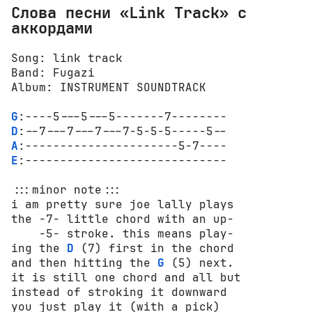
Слова песни «Link Track» с
аккордами
Song: link track

Band: Fugazi

Album: INSTRUMENT SOUNDTRACK

G
D
A
E
:-----------------------------

:::minor note:::

i am pretty sure joe lally plays 

the -7- little chord with an up-

    -5- stroke. this means play-

ing the 
D
 (7) first in the chord

and then hitting the 
G
 (5) next.

it is still one chord and all but

instead of stroking it downward 

you just play it (with a pick)
