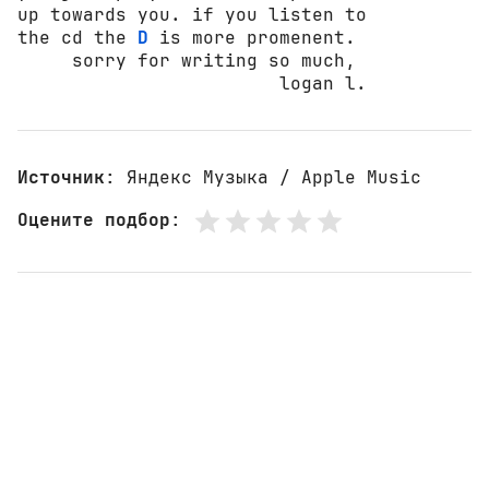
up towards you. if you listen to 

the cd the 
D
 is more promenent.

     sorry for writing so much,

			logan l.
Источник
: Яндекс Музыка / Apple Music
Оцените подбор
: