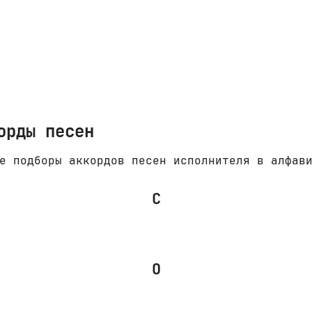
орды песен
е подборы аккордов песен исполнителя в алфав
C
O