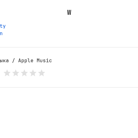
W
ty
n
ыка / Apple Music
: