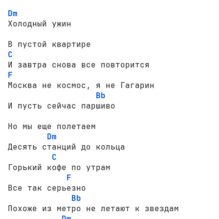
Dm
Холодный ужин

C
F
Москва не космос, я не Гагарин

Bb
И пусть сейчас паршиво

Но мы еще полетаем

Dm
Десять станций до кольца

C
Горький кофе по утрам

F
Все так серьезно

Bb
Похоже из метро не летают к звездам

Dm