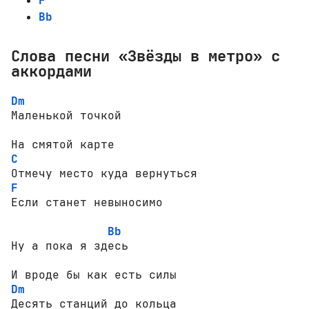
F
Bb
Слова песни «Звёзды в метро» с
аккордами
Dm
Маленькой точкой

C
F
Если станет невыносимо

Bb
Ну а пока я здесь

Dm