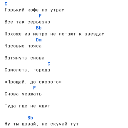
C
Горький кофе по утрам

F
Все так серьезно

Bb
Похоже из метро не летают к звездам

Dm
Часовые пояса

Затянуты снова

C
Самолеты, города

«Прощай, до скорого»

F
Снова уезжать

Туда где не ждут

Bb
Ну ты давай, не скучай тут
