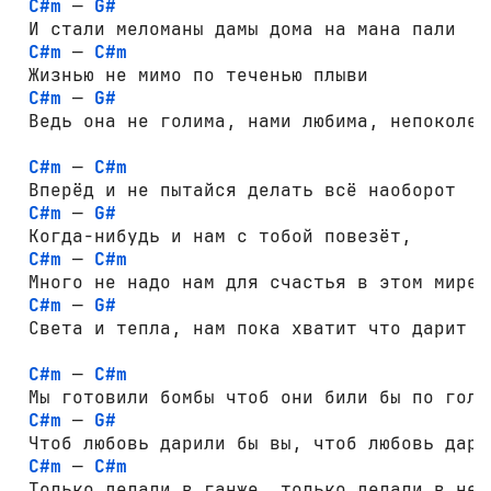
C#m
 — 
G#
 И стали меломаны дамы дома на мана пали

C#m
 — 
C#m
 Жизнью не мимо по теченью плыви

C#m
 — 
G#
 Ведь она не голима, нами любима, непоколеб
C#m
 — 
C#m
 Вперёд и не пытайся делать всё наоборот

C#m
 — 
G#
 Когда-нибудь и нам с тобой повезёт,

C#m
 — 
C#m
 Много не надо нам для счастья в этом мире

C#m
 — 
G#
 Света и тепла, нам пока хватит что дарит св
C#m
 — 
C#m
 Мы готовили бомбы чтоб они били бы по голов
C#m
 — 
G#
 Чтоб любовь дарили бы вы, чтоб любовь дарил
C#m
 — 
C#m
 Только делали в ганже, только делали в ней…