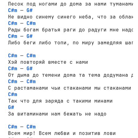
 Песок под ногами до дома за нами туманами д
C#m
 — 
G#
 Не видно синему синего неба, что за облакам
C#m
 — 
C#m
 Рады богам братья раги до радуги мне надо б
C#m
 — 
G#
 Либо беги либо топи, по миру замедляя шаги

C#m
 — 
C#m
 Хэй повторяй вместе с нами

C#m
 — 
G#
 От дыма до темени дома та тема додумана дум
C#m
 — 
C#m
 С растаманами чьи стаканами мы стаканами

C#m
 Так что для заряда с такими минами 

G#
 За витаминами нам бежать не надо

C#m
 — 
C#m
 Всем мир! Всем любви и позитив лови
