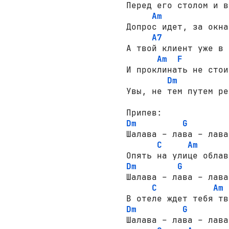
Перед его столом и в
Am
Допрос идет, за окна
A7
А твой клиент уже в 
Am
F
И проклинать не стои
Dm
Увы, не тем путем ре
Dm
G
Шалава – лава – лава
C
Am
Dm
G
Шалава – лава – лава
C
Am
Dm
G
Шалава – лава – лава