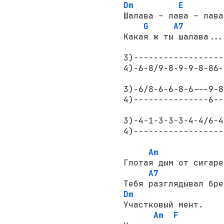
Dm
E
Шалава – лава – лава
G
A7
Какая ж ты шалава...

3)------------------
4)-6-8/9-8-9-9-8-86-
3)-6/8-6-6-8-6---9-8
4)---------------6--
3)-4-1-3-3-3-4-4/6-4
4)------------------
Am
Глотая дым от сигарет
A7
Dm
Участковый мент.

Am
F