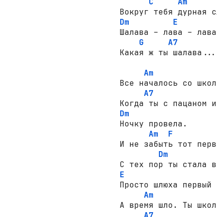
C
Am
Dm
E
Шалава – лава – лава
G
A7
Какая ж ты шалава...

Am
Все началось со школ
A7
Dm
Ночку провела.

Am
F
И не забыть тот перв
Dm
E
Просто шлюха первый 
Am
А время шло. Ты школ
A7