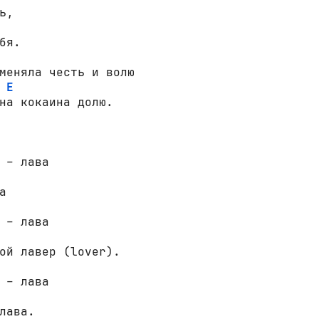
бя.

меняла честь и волю 

E
на кокаина долю.

 – лава

 – лава

 – лава
