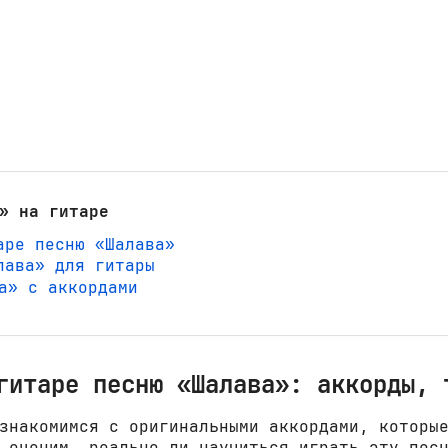
» на гитаре
аре песню «Шалава»
лава» для гитары
ва» с аккордами
гитаре песню «Шалава»: аккорды, 
знакомимся с оригинальными аккордами, которы
 оценим, реально ли научиться играть эту пес