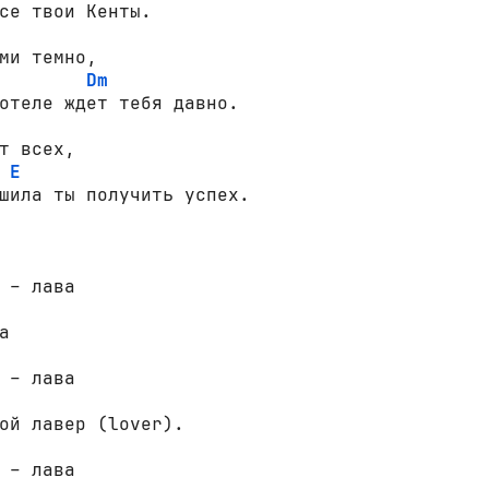
се твои Кенты.

ми темно,

Dm
отеле ждет тебя давно.

т всех,

E
шила ты получить успех.

 – лава

 – лава

 – лава
