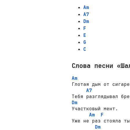
Am
A7
Dm
F
E
G
C
Слова песни «Ша
Am
Глотая дым от сигарет
A7
Dm
Участковый мент.

Am
F
Уже не раз стояла ты

Dm