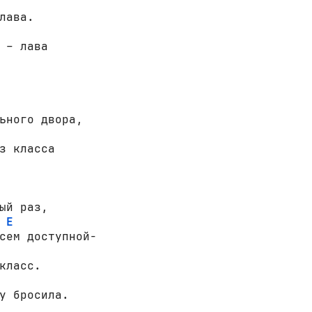
 – лава

ьного двора,

ый раз,

E
класс.

у бросила.
