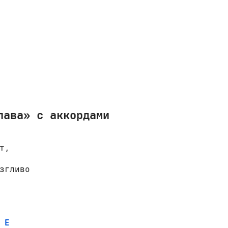
лава» с аккордами
,

E