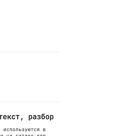
текст, разбор
е используются в
ню на гитаре для