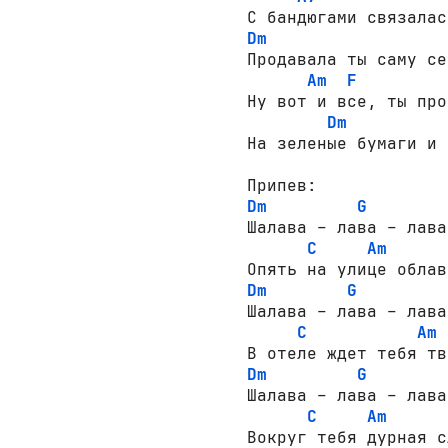
Dm
Продавала ты саму се
Am
F
Ну вот и все, ты про
Dm
На зеленые бумаги и 
Dm
G
Шалава – лава – лава
C
Am
Dm
G
Шалава – лава – лава
C
Am
Dm
G
Шалава – лава – лава
C
Am